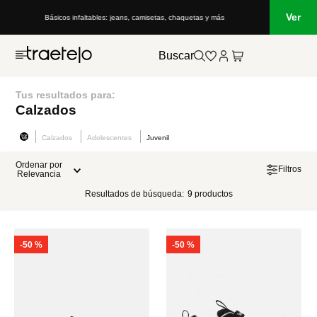
Ver
Básicos infaltables: jeans, camisetas, chaquetas y más
Buscar
Tus resultados para:
Calzados
Calzados
Adolescentes
Juvenil
Ordenar por
Filtros
Relevancia
Resultados de búsqueda:
9
productos
-
50 %
-
50 %