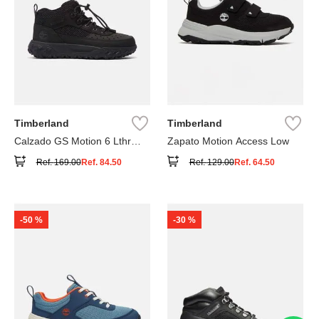
Timberland
Timberland
Calzado GS Motion 6 Lthr
Zapato Motion Access Low
Super
Ref.
169.00
Ref.
84.50
Ref.
129.00
Ref.
64.50
-
50 %
-
30 %