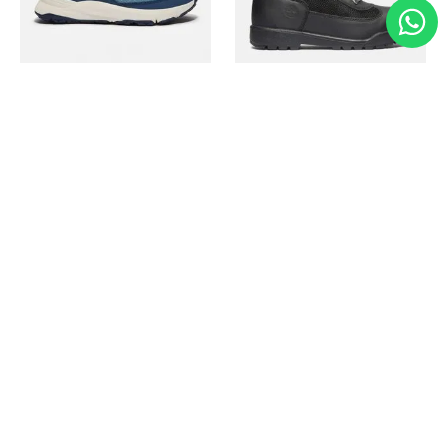
Timberland
Timberland
Zapato Motion Access
Bota Field Big Kids
Ref.
139.00
Ref.
69.50
Ref.
149.00
Ref.
104.30