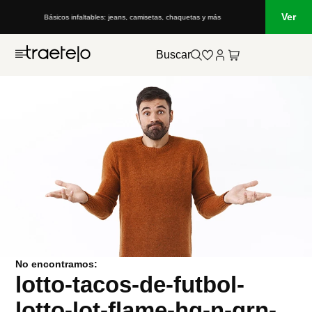
Ver
Básicos infaltables: jeans, camisetas, chaquetas y más
Buscar
No encontramos:
lotto-tacos-de-futbol-
lotto-lot-flame-hg-n-grn-