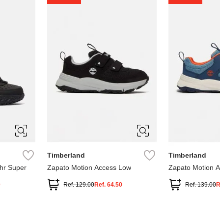
1
1.5
2
2.5
7
Timberland
Timberland
hr Super
Zapato Motion Access Low
Zapato Motion 
0
Ref.
129.00
Ref.
64.50
Ref.
139.00
R