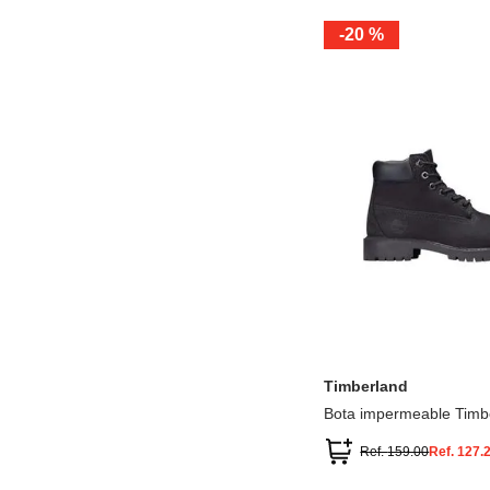
-
20 %
12.5
13.5
1.5
2.5
13
1
2
3
Timberland
Bota impermeable Timb
Premium
Ref.
159.00
Ref.
127.