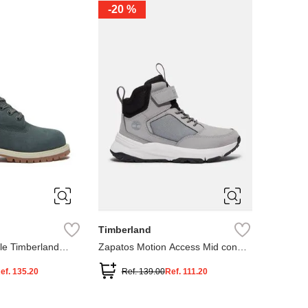
-
20 %
3
12.5
3
2
.5
1.5
1
13
2.5
1.5
13.5
Timberland
le Timberland
Zapatos Motion Access Mid con
cierre de velcro
ef.
135.20
Ref.
139.00
Ref.
111.20