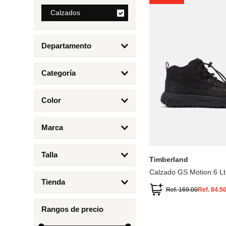
8
.
Calzados
bolso
9
.
cartera
Departamento
10
.
bimba lola
Calzados
Categoría
Botas y Botines
Color
Deportivos Urbanos
Amarillo
5
6.5
7
6
Marca
Arena
4.5
4
Timberland
Azul
Talla
Timberland
Negro
Calzado GS Motion 6 Lt
1
Tienda
1.5
Ref.
169.00
Ref.
84.5
Timberland
12.5
Rangos de precio
13