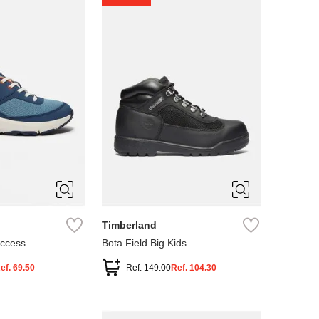
4
5
Timberland
Access
Bota Field Big Kids
ef.
69.50
Ref.
149.00
Ref.
104.30