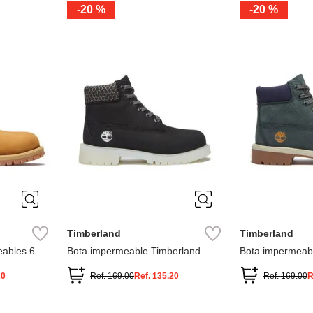
-
20 %
-
20 %
3
2
1
13
1
12.5
2.5
1.5
13.5
2
13
2
12.5
13.5
Timberland
Timberland
ables 6
Bota impermeable Timberland
Bota impermeab
Premium
Premium
20
Ref.
169.00
Ref.
135.20
Ref.
169.00
R