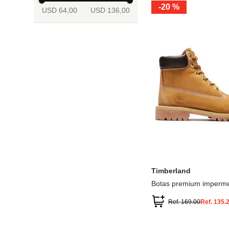
-
20 %
USD 64,00
USD 136,00
13.5
2
2.5
3
3.5
4
Mostrar 6 más
3.5
4
4.5
5
5.5
6
Timberland
Botas premium imperme
inch
Ref.
169.00
Ref.
135.