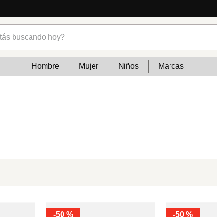
s buscando hoy?
Hombre
Mujer
Niños
Marcas
-
50 %
-
50 %