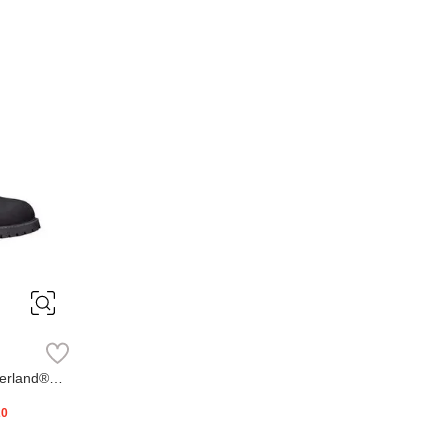
erland®
20