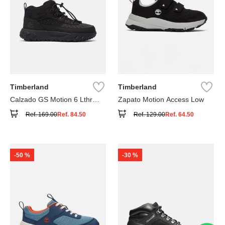
Timberland
Timberland
Calzado GS Motion 6 Lthr
Zapato Motion Access Low
Super
Ref.
169.00
Ref.
84.50
Ref.
129.00
Ref.
64.50
-
50 %
-
30 %