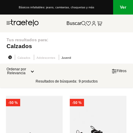
Ver
Básicos infaltables: jeans, camisetas, chaquetas y más
Buscar
Tus resultados para:
Calzados
Calzados
Adolescentes
Juvenil
Ordenar por
Filtros
Relevancia
Resultados de búsqueda:
9
productos
-
50 %
-
50 %