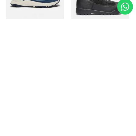
Timberland
Timberland
Zapato Motion Access
Bota Field Big Kids
Ref.
139.00
Ref.
69.50
Ref.
149.00
Ref.
104.30