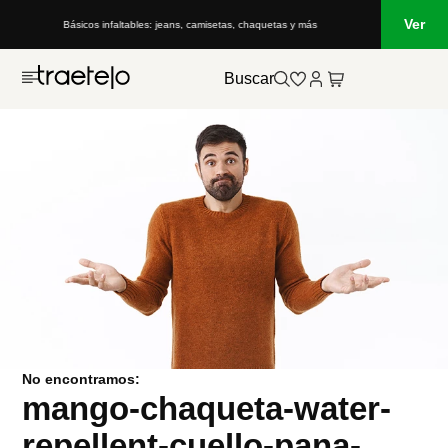
Ver
Básicos infaltables: jeans, camisetas, chaquetas y más
Buscar
No encontramos:
mango-chaqueta-water-
repellent-cuello-pana-