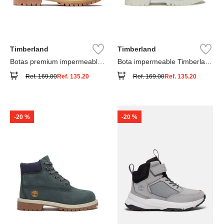
Timberland
Timberland
Botas premium impermeables
Bota impermeable Timberland
6 inch
Premium
Ref.
169.00
Ref.
135.20
Ref.
169.00
Ref.
135.20
-
20 %
-
20 %