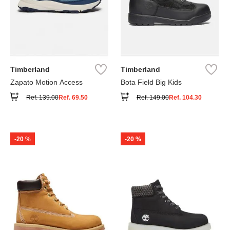
Timberland
Timberland
Zapato Motion Access
Bota Field Big Kids
Ref.
139.00
Ref.
69.50
Ref.
149.00
Ref.
104.30
-
20 %
-
20 %