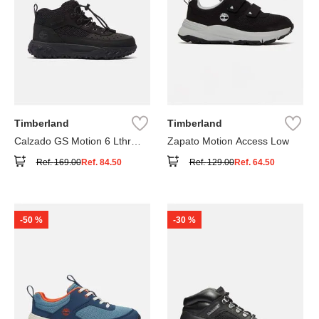
Timberland
Timberland
Calzado GS Motion 6 Lthr
Zapato Motion Access Low
Super
Ref.
169.00
Ref.
84.50
Ref.
129.00
Ref.
64.50
-
50 %
-
30 %