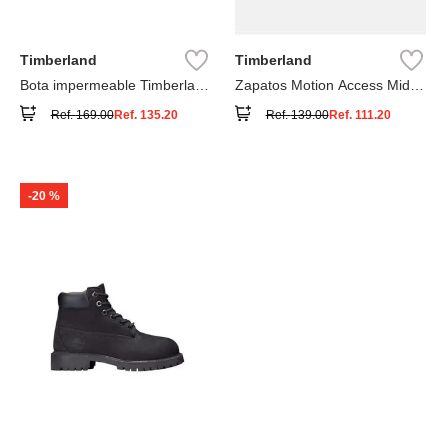
Timberland
Timberland
Bota impermeable Timberland
Zapatos Motion Access Mid
Premium
con cierre de velcro
Ref.
169.00
Ref.
135.20
Ref.
139.00
Ref.
111.20
-
20 %