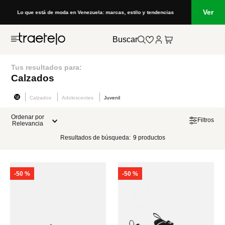
Ver
Lo que está de moda en Venezuela: marcas, estilo y tendencias
Buscar
Tus resultados para:
Calzados
Calzados
Adolescentes
Juvenil
Ordenar por
Filtros
Relevancia
Resultados de búsqueda:
9
productos
-
50 %
-
50 %