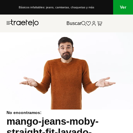
Ver
Básicos infaltables: jeans, camisetas, chaquetas y más
Buscar
No encontramos:
mango-jeans-moby-
straight-fit-lavado-