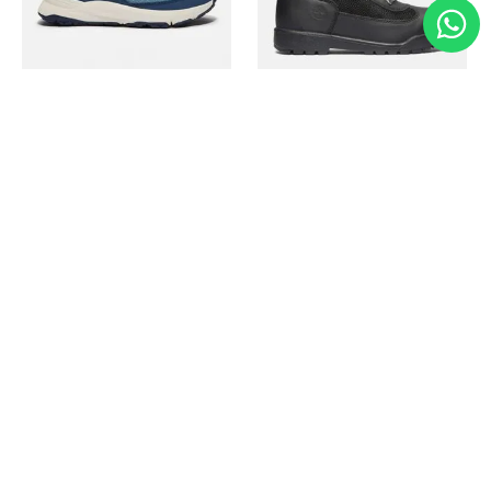
Timberland
Timberland
Zapato Motion Access
Bota Field Big Kids
Ref.
139.00
Ref.
69.50
Ref.
149.00
Ref.
104.30