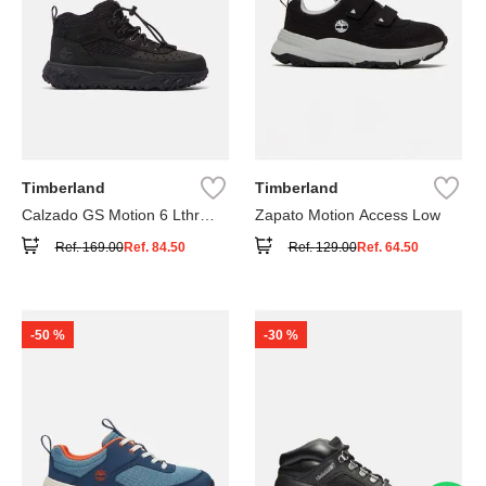
Timberland
Timberland
Calzado GS Motion 6 Lthr
Zapato Motion Access Low
Super
Ref.
169.00
Ref.
84.50
Ref.
129.00
Ref.
64.50
-
50 %
-
30 %