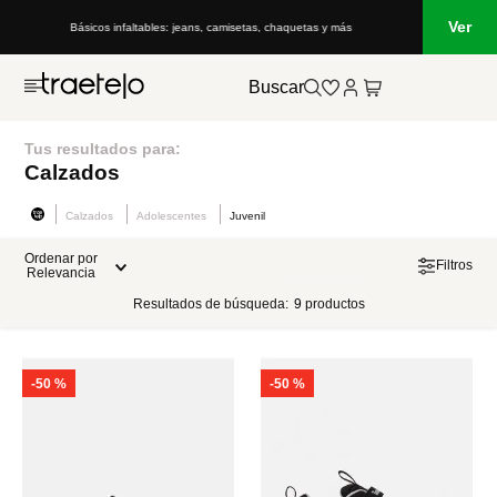
Ver
Básicos infaltables: jeans, camisetas, chaquetas y más
Buscar
Tus resultados para:
Calzados
Calzados
Adolescentes
Juvenil
Ordenar por
Filtros
Relevancia
Resultados de búsqueda:
9
productos
-
50 %
-
50 %