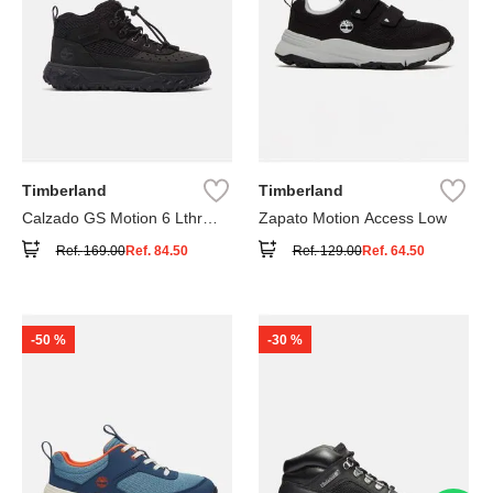
Timberland
Timberland
Calzado GS Motion 6 Lthr
Zapato Motion Access Low
Super
Ref.
169.00
Ref.
84.50
Ref.
129.00
Ref.
64.50
-
50 %
-
30 %