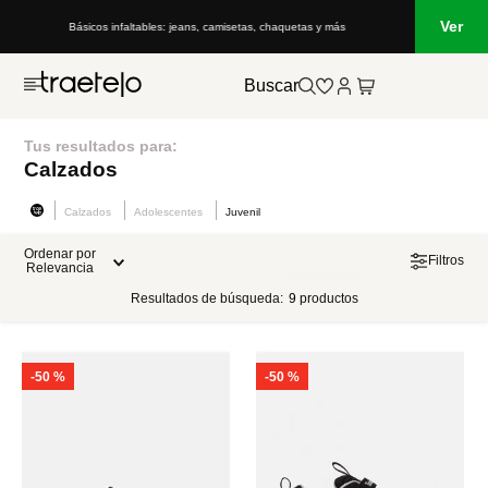
Ver
Básicos infaltables: jeans, camisetas, chaquetas y más
Buscar
Tus resultados para:
Calzados
Calzados
Adolescentes
Juvenil
Ordenar por
Filtros
Relevancia
Resultados de búsqueda:
9
productos
-
50 %
-
50 %