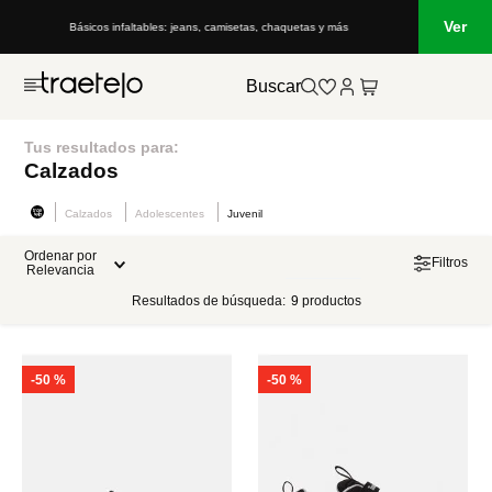
Ver
Básicos infaltables: jeans, camisetas, chaquetas y más
Buscar
Tus resultados para:
Calzados
Calzados
Adolescentes
Juvenil
Ordenar por
Filtros
Relevancia
Resultados de búsqueda:
9
productos
-
50 %
-
50 %