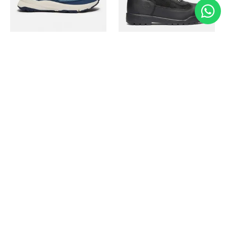
Timberland
Timberland
Zapato Motion Access
Bota Field Big Kids
Ref.
139.00
Ref.
69.50
Ref.
149.00
Ref.
104.30