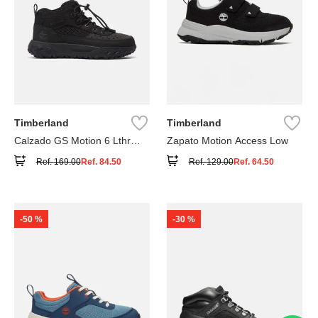
Timberland
Timberland
Calzado GS Motion 6 Lthr
Zapato Motion Access Low
Super
Ref.
169.00
Ref.
84.50
Ref.
129.00
Ref.
64.50
-
50 %
-
30 %