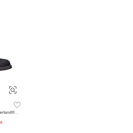
erland®
20