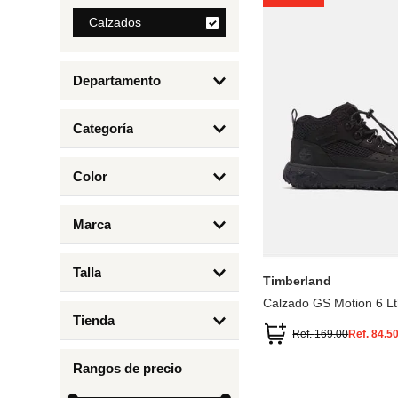
8
.
Calzados
bolso
9
.
cartera
Departamento
10
.
bimba lola
Calzados
Categoría
Botas y Botines
Color
Deportivos Urbanos
Amarillo
5
6.5
7
6
Marca
Arena
4.5
4
Timberland
Azul
Talla
Timberland
Negro
Calzado GS Motion 6 Lt
1
Tienda
1.5
Ref.
169.00
Ref.
84.5
Timberland
12.5
Rangos de precio
13