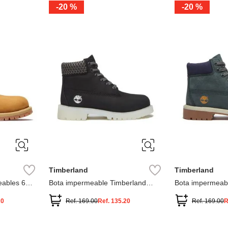
-
20 %
-
20 %
3
2
1
13
1
12.5
2.5
1.5
13.5
2
13
2
12.5
13.5
Timberland
Timberland
ables 6
Bota impermeable Timberland
Bota impermeab
Premium
Premium
20
Ref.
169.00
Ref.
135.20
Ref.
169.00
R