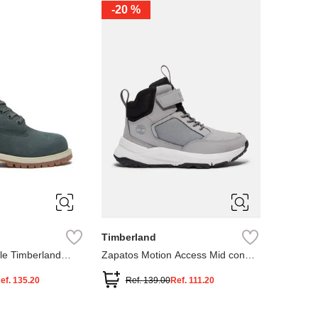
-
20 %
3
12.5
3
2
.5
1.5
1
13
2.5
1.5
13.5
Timberland
le Timberland
Zapatos Motion Access Mid con
cierre de velcro
ef.
135.20
Ref.
139.00
Ref.
111.20