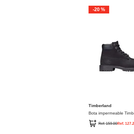
-
20 %
12.5
13.5
1.5
2.5
13
1
2
3
Timberland
Bota impermeable Timb
Premium
Ref.
159.00
Ref.
127.