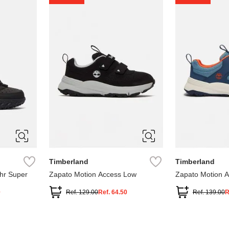
1
1.5
2
2.5
7
Timberland
Timberland
hr Super
Zapato Motion Access Low
Zapato Motion 
0
Ref.
129.00
Ref.
64.50
Ref.
139.00
R