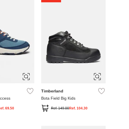
4
5
Timberland
Access
Bota Field Big Kids
ef.
69.50
Ref.
149.00
Ref.
104.30