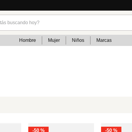
s buscando hoy?
Hombre
Mujer
Niños
Marcas
-
50 %
-
50 %