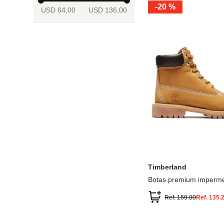
-
20 %
USD 64,00
USD 136,00
13.5
2
2.5
3
3.5
4
Mostrar 6 más
3.5
4
4.5
5
5.5
6
Timberland
Botas premium imperme
inch
Ref.
169.00
Ref.
135.