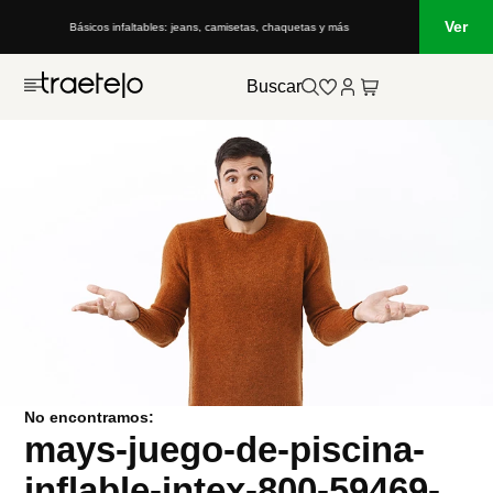
Ver
Básicos infaltables: jeans, camisetas, chaquetas y más
Buscar
No encontramos:
mays-juego-de-piscina-
inflable-intex-800-59469-