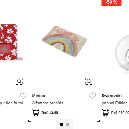
-
50 %
Miniso
Swarovski
queñas frutal
Alfombra arcoíris
Annual Edition
vintage
2025
Ref.
13.49
Ref.
210.0