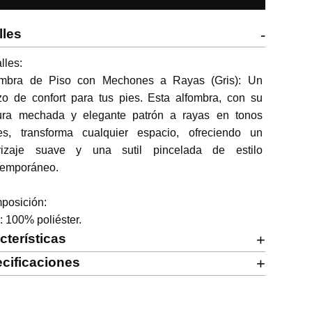
lles
-
lles:

ombra de Piso con Mechones a Rayas (Gris): Un 
zo de confort para tus pies. Esta alfombra, con su 
tura mechada y elegante patrón a rayas en tonos 
ses, transforma cualquier espacio, ofreciendo un 
rrizaje suave y una sutil pincelada de estilo 
temporáneo.

osición:

: 100% poliéster.
cterísticas
+
cificaciones
+