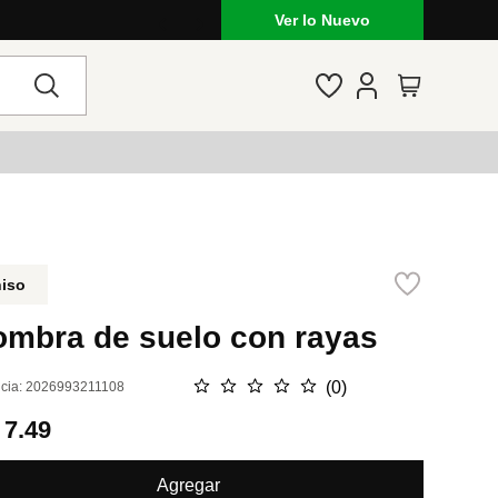
Ver lo Nuevo
niso
ombra de suelo con rayas
☆
☆
☆
☆
☆
(
0
)
cia
:
2026993211108
.
7.49
Agregar