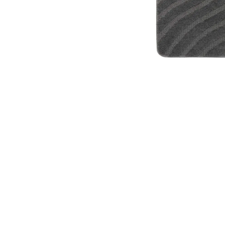
8
.
mng
9
.
bandolera
10
.
bimba lola