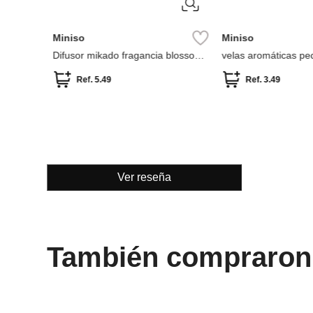
Miniso
Miniso
Difusor mikado fragancia blossom -
velas aromáticas pe
Jasmin
12 piezas colección 
Ref.
5.49
Ref.
3.49
Ver reseña
También compraron