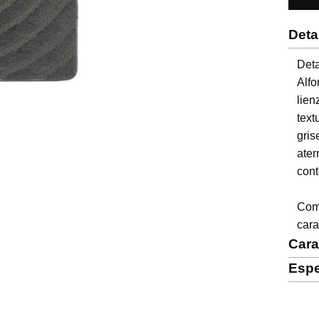
Deta
Deta
Alf
lien
tex
gri
ate
con
Comp
cara
Cara
Espe