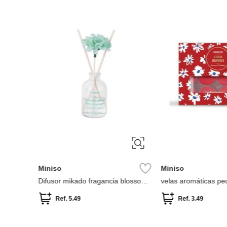
 Jazmín
Miniso
Miniso
Difusor mikado fragancia blossom -
velas aromáticas pe
Jasmin
12 piezas colección 
Ref.
5.49
Ref.
3.49