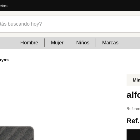
cias
s buscando hoy?
Hombre
Mujer
Niños
Marcas
ayas
Mi
alf
Referen
Ref