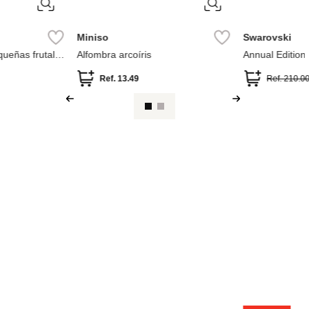
Miniso
Swarovski
queñas frutal
Alfombra arcoíris
Annual Edition
vintage
2025
Ref.
13.49
Ref.
210.0