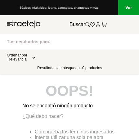
Ver
Básicos infaltables: jeans, camisetas, chaquetas y más
Buscar
Tus resultados para:
Ordenar por
Relevancia
Resultados de búsqueda:
0
productos
OOPS!
No se encontró ningún producto
¿Qué debo hacer?
Comprueba los términos ingresados
Intenta utilizar una sola palabra