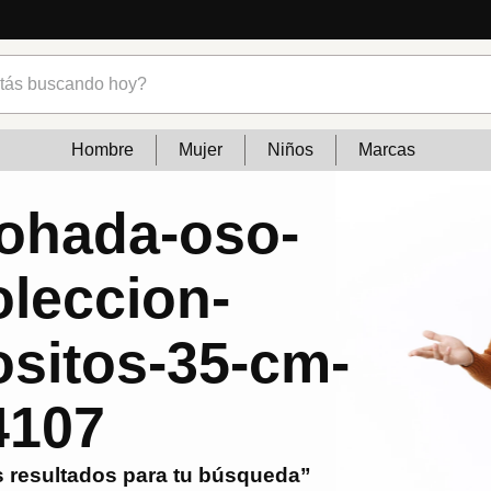
s buscando hoy?
Hombre
Mujer
Niños
Marcas
ohada-oso-
oleccion-
ositos-35-cm-
4107
 resultados para tu búsqueda”