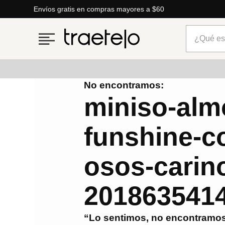
Envíos gratis en compras mayores a $60
¿Qué está
No encontramos:
Términos más buscados
miniso-alm
1
.
timberland
funshine-c
2
.
parfois
3
.
carteras
osos-carin
4
.
aldo
5
.
carteras parfois
201863541
6
.
springfield
“Lo sentimos, no encontramos
7
.
mng