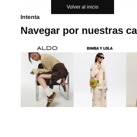
Volver al inicio
8
.
bolso
Intenta
9
.
cartera
Navegar por nuestras ca
10
.
bimba lola