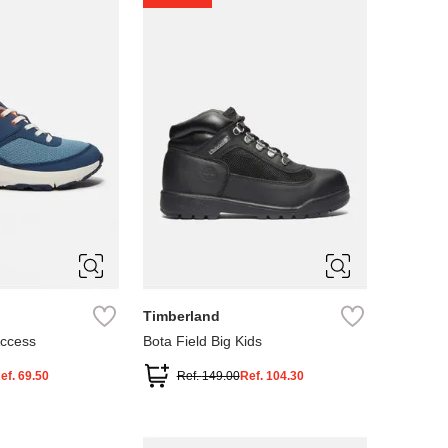
4
5
Timberland
Access
Bota Field Big Kids
ef.
69.50
Ref.
149.00
Ref.
104.30