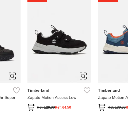
1
1.5
2
2.5
7
Timberland
Timberland
hr Super
Zapato Motion Access Low
Zapato Motion 
0
Ref.
129.00
Ref.
64.50
Ref.
139.00
R