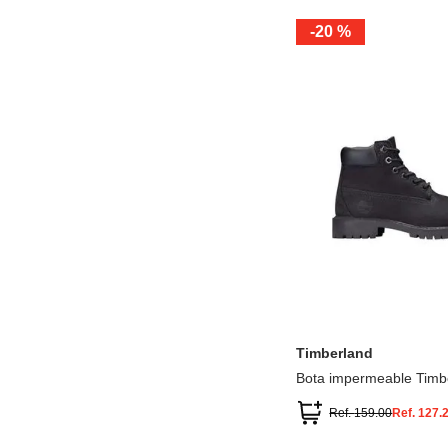
-
20 %
12.5
13.5
1.5
2.5
13
1
2
3
Timberland
Bota impermeable Timb
Premium
Ref.
159.00
Ref.
127.