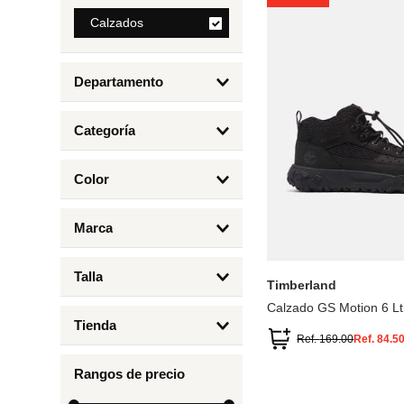
8
.
Calzados
mng
9
.
bolso
Departamento
10
.
bimba lola
Calzados
Categoría
Botas y Botines
Color
Deportivos Urbanos
Amarillo
5
6.5
7
6
Marca
Arena
4.5
4
Timberland
Azul
Talla
Timberland
Negro
Calzado GS Motion 6 Lt
1
Tienda
1.5
Ref.
169.00
Ref.
84.5
Timberland
12.5
Rangos de precio
13