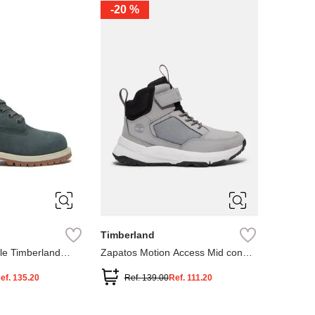
-
20 %
3
12.5
3
2
.5
1.5
1
13
2.5
1.5
13.5
Timberland
le Timberland
Zapatos Motion Access Mid con
cierre de velcro
ef.
135.20
Ref.
139.00
Ref.
111.20