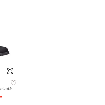
erland®
20