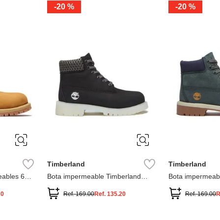
-
20 %
-
20 %
3
2
1
13
1
12.5
2.5
1.5
13.5
2
13
2
12.5
13.5
Timberland
Timberland
ables 6
Bota impermeable Timberland
Bota impermeab
Premium
Premium
20
Ref.
169.00
Ref.
135.20
Ref.
169.00
R