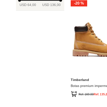
-
20 %
USD 64,00
USD 136,00
13.5
2
2.5
3
3.5
4
Mostrar 6 más
3.5
4
4.5
5
5.5
6
Timberland
Botas premium imperme
inch
Ref.
169.00
Ref.
135.