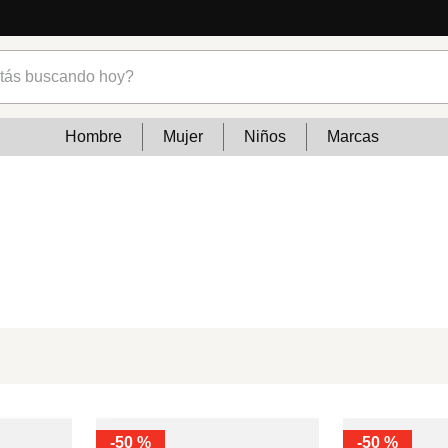
s buscando hoy?
Hombre
Mujer
Niños
Marcas
-
50 %
-
50 %