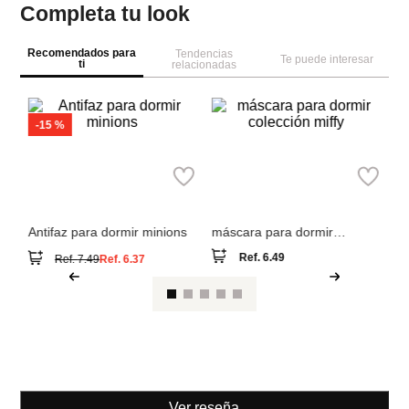
Completa tu look
Recomendados para
Tendencias
Te puede interesar
ti
relacionadas
W
Se
Ma
an
Miniso
Miniso
Antifaz para dormir minions
máscara para dormir
colección miffy
Ref.
6.49
Ref.
7.49
Ref.
6.37