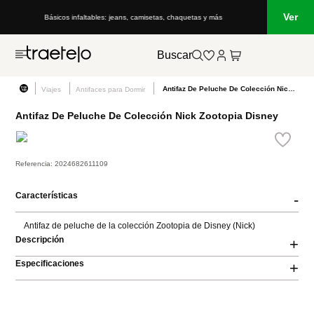
Ver
Básicos infaltables: jeans, camisetas, chaquetas y más
Buscar
Antifaz De Peluche De Colección Nick Zootopia Disney
Viajes
Antifaces para Dormir
Antifaz De Peluche De Colección Nick Zootopia Disney
Referencia
:
2024682611109
Características
-
Antifaz de peluche de la colección Zootopia de Disney (Nick)
Descripción
+
Especificaciones
+