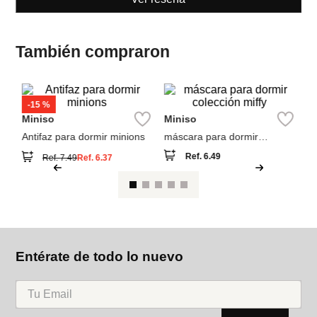
Ver reseña
También compraron
W
Se
Ma
an
Miniso
Miniso
Antifaz para dormir minions
máscara para dormir
colección miffy