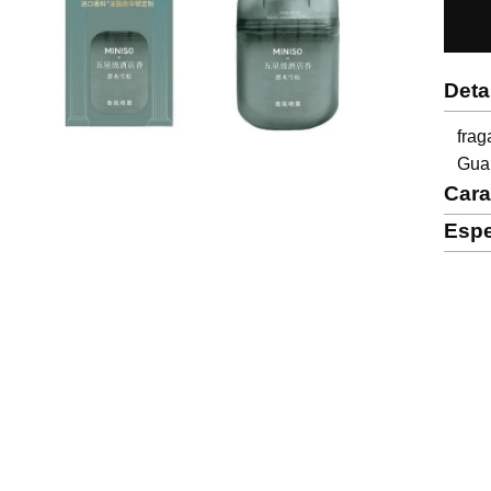
Deta
fra
Gua
Cara
Espe