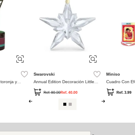
Swarovski
Miniso
 toronja y
Annual Edition Decoración Little
Cuadro Con Ef
Star 2025
Colección Luff
Ref.
80.00
Ref.
40.00
Ref.
3.99