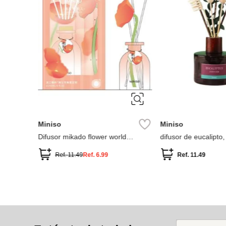
Miniso
Miniso
Difusor mikado flower world
difusor de eucalipto,
(amapola)
cedro 200ml
Ref.
11.49
Ref.
6.99
Ref.
11.49