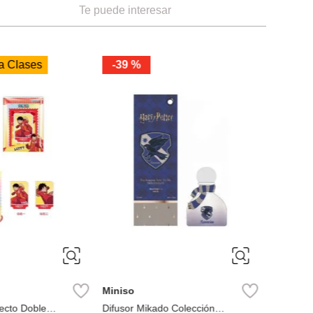
Te puede interesar
a Clases
-
39 %
Swarovs
Idyllia Ma
Ref
Miniso
ecto Doble
Difusor Mikado Colección