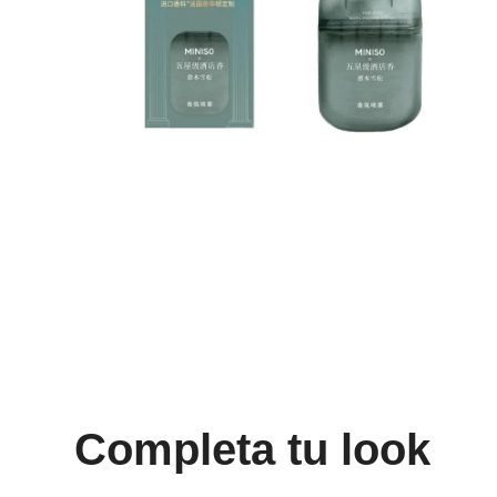
8
.
mng
9
.
bolso
10
.
bimba lola
Completa tu look