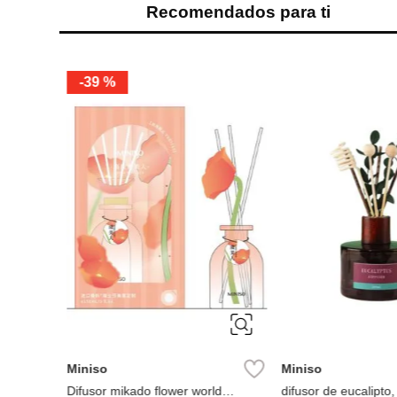
Recomendados para ti
-
39 %
Lirio de
Miniso
Miniso
Difusor mikado flower world
difusor de eucalipto,