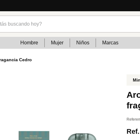
s buscando hoy?
Hombre
Mujer
Niños
Marcas
fragancia Cedro
Mi
Ar
fr
Referen
Ref