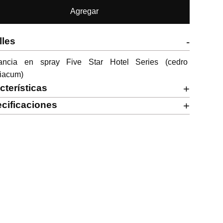
Agregar
lles
-
gancia en spray Five Star Hotel Series (cedro 
iacum)
cterísticas
+
cificaciones
+