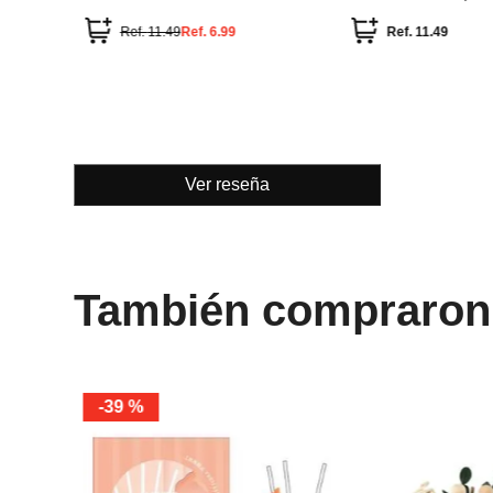
(amapola)
cedro 200ml
Ref.
11.49
Ref.
6.99
Ref.
11.49
Ver reseña
También compraron
-
39 %
Lirio de