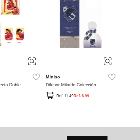
Miniso
ecto Doble
Difusor Mikado Colección
y One Piece
Ravenclaw Harry Potter
Ref.
11.49
Ref.
6.99