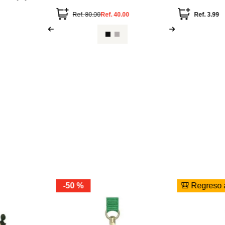
Star 2025
Colección Luff
Ref.
80.00
Ref.
40.00
Ref.
3.99
-
50 %
🎒 Regreso 