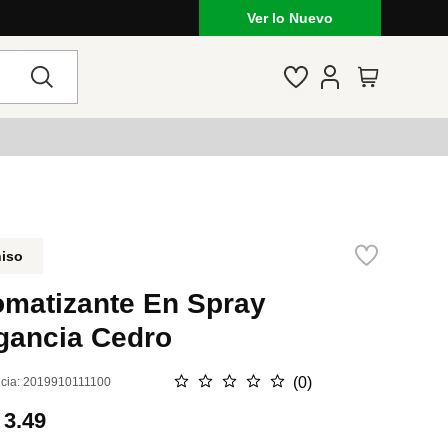
Ver lo Nuevo
niso
omatizante En Spray
agancia Cedro
☆
☆
☆
☆
☆
(
0
)
cia
:
2019910111100
.
3.49