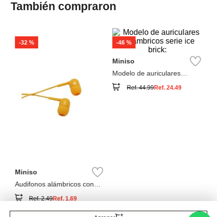
-
32 %
M
Mm
Au
m
Miniso
Modelo de auriculares
inalámbricos serie ice brick:
Ref.
44.99
Ref.
24.49
Miniso
Audifonos alámbricos con
estuche en forma de capsula
Ref.
2.49
Ref.
1.69