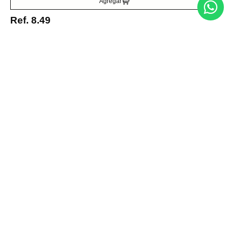
Agregar
Entérate de todo lo nuevo
Ref.
8.49
Acepto la política de tratamiento de datos personales
Suscribirse
Acerca de nosotros
Categorías
Marcas
Traetelo, el marketplace de moda en Venezuela para quienes buscan
estilo, calidad y las mejores marcas en un solo lugar.