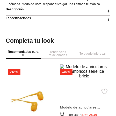
cómoda. Modo de uso: Responder/colgar una llamada telefónica.
Descripción
+
Especificaciones
+
Completa tu look
Recomendados para
Tendencias
Te puede interesar
ti
relacionadas
-
32 %
M
Mm
Au
m