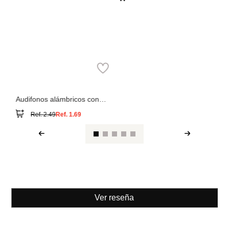
Miniso
Modelo de auriculares
inalámbricos serie ice brick:
Ref.
44.99
Ref.
24.49
Miniso
Audifonos alámbricos con
estuche en forma de capsula
Ref.
2.49
Ref.
1.69
Ver reseña
También compraron