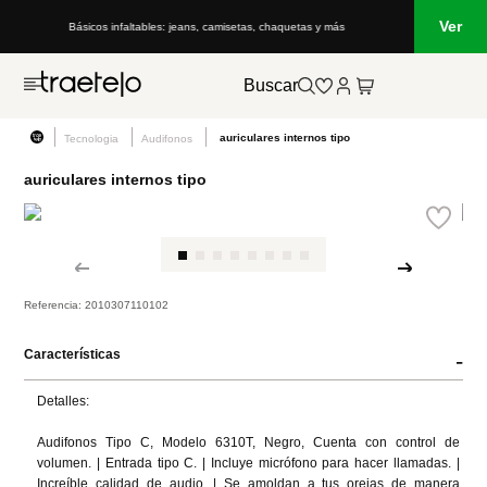
Ver
Básicos infaltables: jeans, camisetas, chaquetas y más
Buscar
auriculares internos tipo
Tecnologia
Audifonos
auriculares internos tipo
Referencia
:
2010307110102
Características
-
Detalles:

Audifonos Tipo C, Modelo 6310T, Negro, Cuenta con control de 
volumen. | Entrada tipo C. | Incluye micrófono para hacer llamadas. | 
Increíble calidad de audio. | Se amoldan a tus orejas de manera 