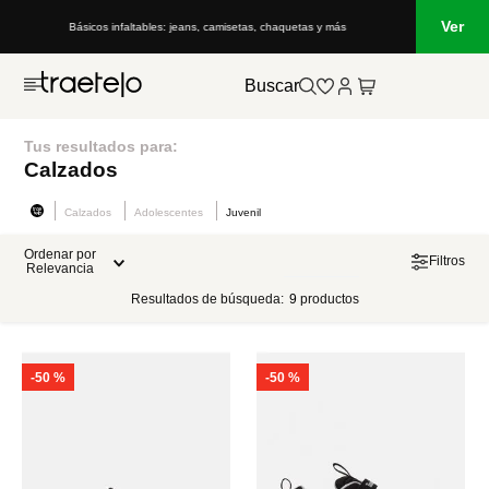
Ver
Básicos infaltables: jeans, camisetas, chaquetas y más
Buscar
Tus resultados para:
Calzados
Calzados
Adolescentes
Juvenil
Ordenar por
Filtros
Relevancia
Resultados de búsqueda:
9
productos
-
50 %
-
50 %