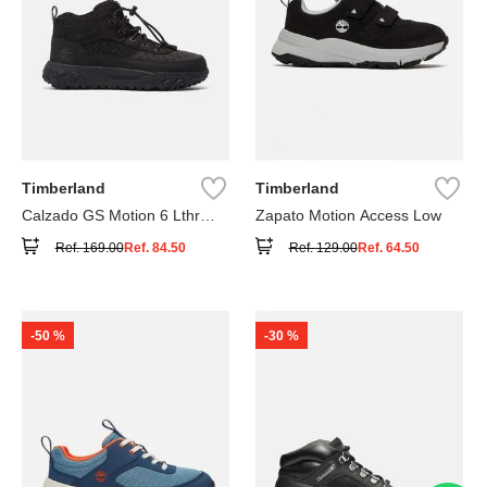
Timberland
Timberland
Calzado GS Motion 6 Lthr
Zapato Motion Access Low
Super
Ref.
169.00
Ref.
84.50
Ref.
129.00
Ref.
64.50
-
50 %
-
30 %