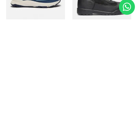
Timberland
Timberland
Zapato Motion Access
Bota Field Big Kids
Ref.
139.00
Ref.
69.50
Ref.
149.00
Ref.
104.30