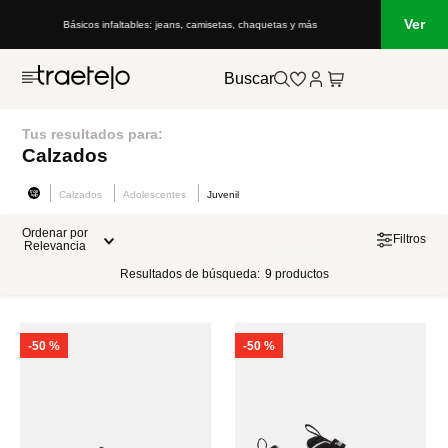
Ver
Básicos infaltables: jeans, camisetas, chaquetas y más
Buscar
Tus resultados para:
Calzados
Calzados
Adolescentes
Juvenil
Ordenar por
Filtros
Relevancia
Resultados de búsqueda:
9
productos
-
50 %
-
50 %