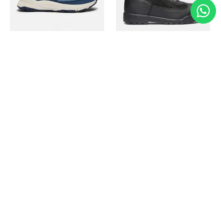
Timberland
Timberland
Zapato Motion Access
Bota Field Big Kids
Ref.
139.00
Ref.
69.50
Ref.
149.00
Ref.
104.30