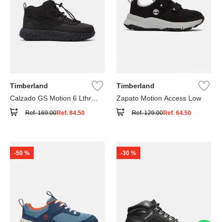
Timberland
Timberland
Calzado GS Motion 6 Lthr
Zapato Motion Access Low
Super
Ref.
169.00
Ref.
84.50
Ref.
129.00
Ref.
64.50
-
50 %
-
30 %