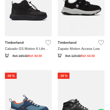
Timberland
Timberland
Calzado GS Motion 6 Lthr
Zapato Motion Access Low
Super
Ref.
169.00
Ref.
84.50
Ref.
129.00
Ref.
64.50
-
50 %
-
30 %