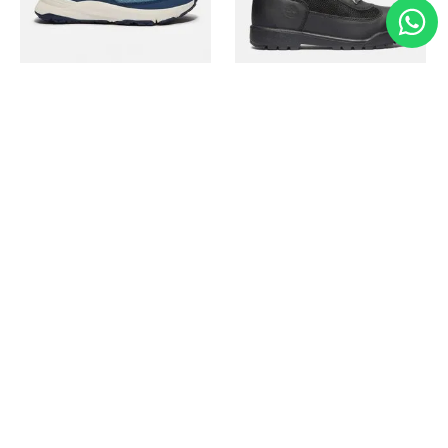
Timberland
Timberland
Zapato Motion Access
Bota Field Big Kids
Ref.
139.00
Ref.
69.50
Ref.
149.00
Ref.
104.30