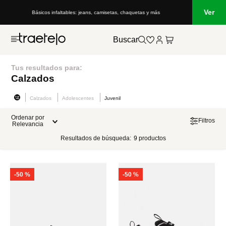
Ver
Básicos infaltables: jeans, camisetas, chaquetas y más
Buscar
Tus resultados para:
Calzados
Calzados
Adolescentes
Juvenil
Ordenar por
Filtros
Relevancia
Resultados de búsqueda:
9
productos
-
50 %
-
50 %