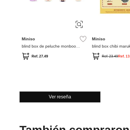
Miniso
Miniso
y
blind box de peluche monboo
blind box chibi maru
colección monster paradise
colección
Ref.
27.49
Ref.
23.49
Ref.
13
Ver reseña
También compraron