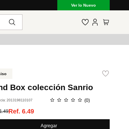
Ver lo Nuevo
niso
nd Box colección Sanrio
☆
☆
☆
☆
☆
(
0
)
cia
:
2013198110107
Ref.
6.49
1.49
Agregar