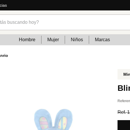
ás
s buscando hoy?
Hombre
Mujer
Niños
Marcas
nrio
Mi
Bli
Referen
Ref.
1