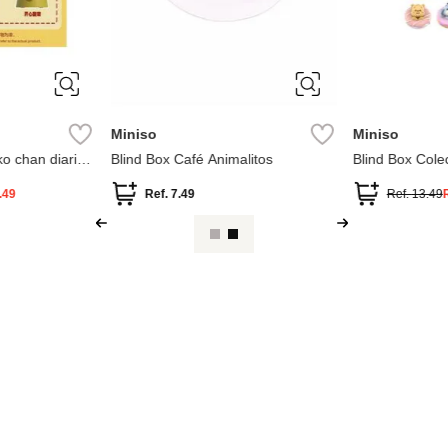
Miniso
Miniso
ko chan diaria
Blind Box Café Animalitos
Blind Box Cole
Pooh
.49
Ref.
7.49
Ref.
13.49