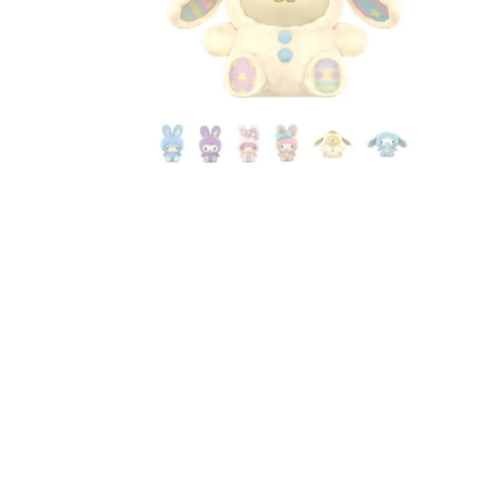
8
.
bolso
9
.
cartera
10
.
bimba lola