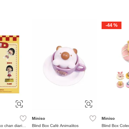
-
44 %
Miniso
Miniso
ko chan diaria
Blind Box Café Animalitos
Blind Box Cole