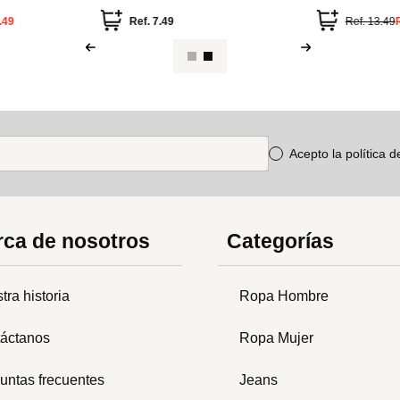
Pooh
.49
Ref.
7.49
Ref.
13.49
Acepto la política 
ca de nosotros
Categorías
tra historia
Ropa Hombre
áctanos
Ropa Mujer
untas frecuentes
Jeans