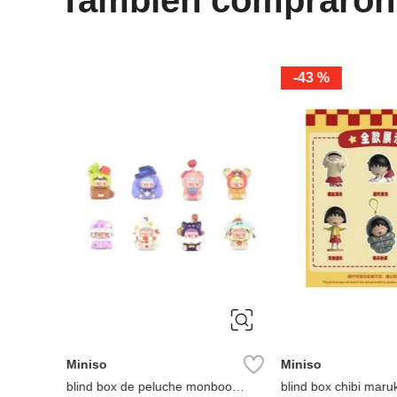
-
43 %
Miniso
Miniso
y
blind box de peluche monboo
blind box chibi maru