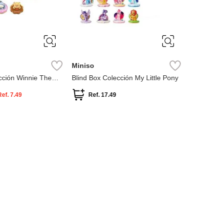
Miniso
Miniso
cción Winnie The
Blind Box Colección My Little Pony
Blind bo
Sanrio
Ref.
7.49
Ref.
17.49
Ref