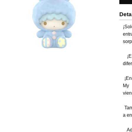
Deta
¡Sol
ent
sorp
 ¡En esta nueva colección encontraras 6 diseños 
difer
 ¡Encuentra a Pompompurin, Little Twin Stars (lala o kiki), 
My 
vien
 Tamaño aproximado 9.5 cm ¡Colecciónalos todos te van 
a en
 Adquiere todas las Caja sorpresa y completa tu 