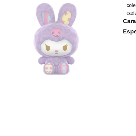
col
cada
Cara
Espe