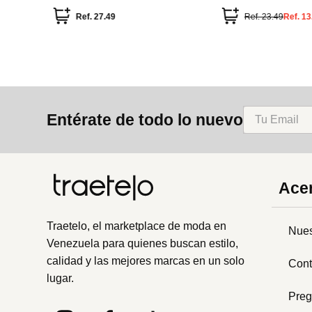
colección monster paradise
colección
Ref.
27.49
Ref.
23.49
Ref.
13
Entérate de todo lo nuevo
Acer
Traetelo, el marketplace de moda en
Nues
Venezuela para quienes buscan estilo,
calidad y las mejores marcas en un solo
Cont
lugar.
Preg