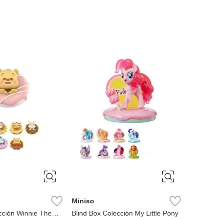
Miniso
Miniso
cción Winnie The
Blind Box Colección My Little Pony
Blind bo