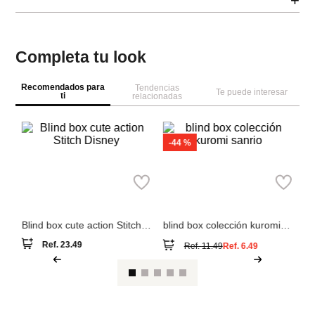
+
Completa tu look
Recomendados para
Tendencias
Te puede interesar
ti
relacionadas
M
i
bl
pe
co
Miniso
Miniso
Blind box cute action Stitch
blind box colección kuromi
Disney
sanrio
Ref.
23.49
Ref.
11.49
Ref.
6.49