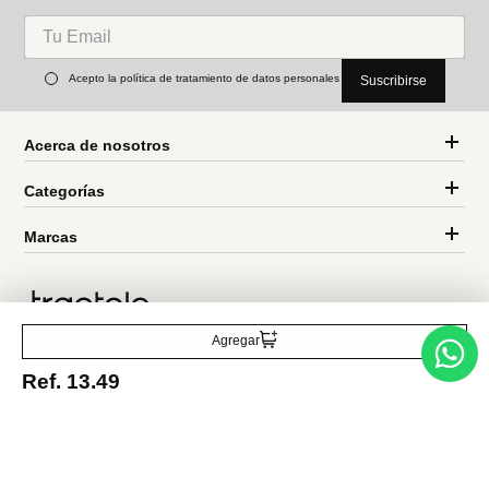
Miniso
Miniso
Blind box cute action Stitch
blind box colección kuromi
Disney
sanrio
Ref.
23.49
Ref.
11.49
Ref.
6.49
Entérate de todo lo nuevo
Acepto la política de tratamiento de datos personales
Suscribirse
Agregar
Ref.
13.49
Acerca de nosotros
Categorías