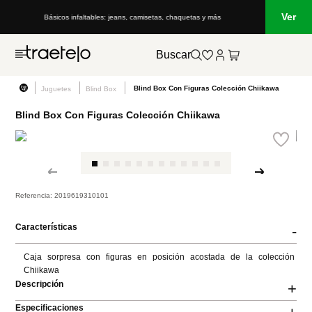
Ver
Básicos infaltables: jeans, camisetas, chaquetas y más
Buscar
Blind Box Con Figuras Colección Chiikawa
Juguetes
Blind Box
Blind Box Con Figuras Colección Chiikawa
Referencia
:
2019619310101
Características
-
Caja sorpresa con figuras en posición acostada de la colección 
Chiikawa
Descripción
+
Especificaciones