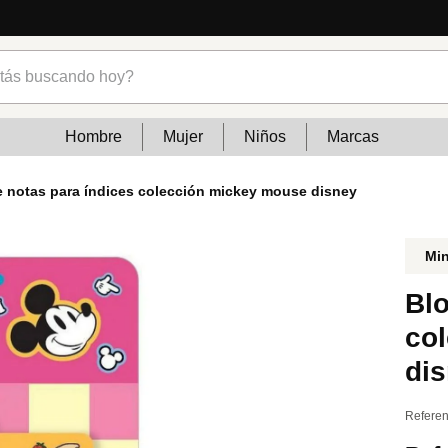
s buscando hoy?
Hombre
Mujer
Niños
Marcas
e notas para índices colección mickey mouse disney
Mi
Blo
co
di
Referen