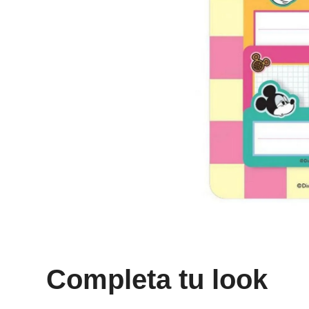
8
.
mng
9
.
bandolera
10
.
bimba lola
Completa tu look