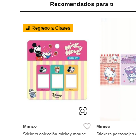
Recomendados para ti
%
🎒 Regreso a Clases
legable
Miniso
Miniso
Stickers colección mickey mouse
Stickers personajes 