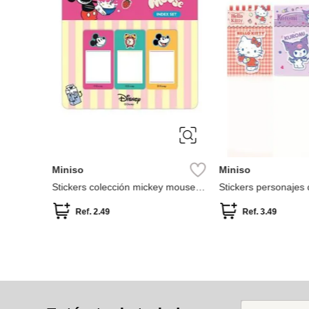
Miniso
Miniso
Stickers colección mickey mouse
Stickers personajes 
disney
modelos surtidos)
Ref.
2.49
Ref.
3.49