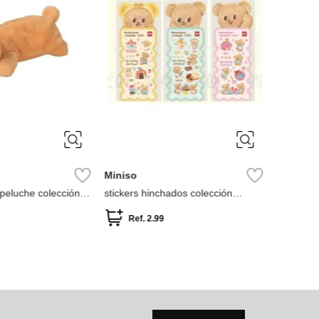
Miniso
peluche colección
stickers hinchados colección
butterbear
Ref.
2.99