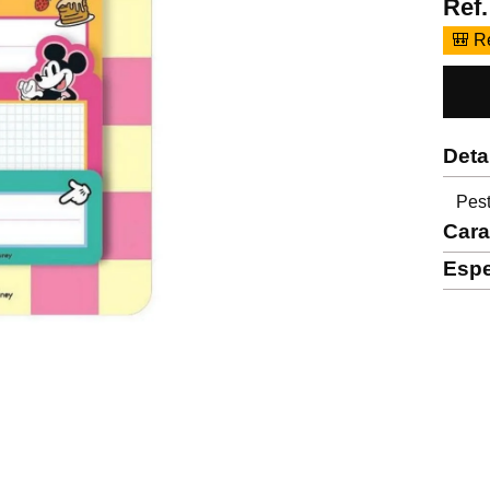
Ref
🎒 R
Deta
Pest
Cara
Espe