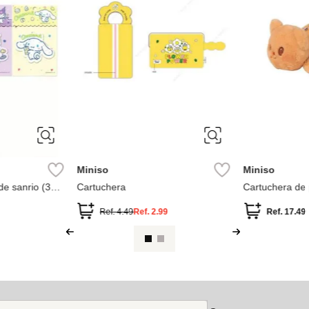
Miniso
Miniso
de sanrio (3
Cartuchera
Cartuchera de 
butterbear
Ref.
4.49
Ref.
2.99
Ref.
17.49