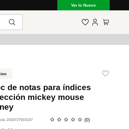
Ver lo Nuevo
niso
c de notas para índices
lección mickey mouse
sney
☆
☆
☆
☆
☆
(
0
)
cia
:
2020727910107