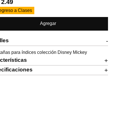
.
2.49
egreso a Clases
Agregar
lles
-
añas para índices colección Disney Mickey
cterísticas
+
cificaciones
+