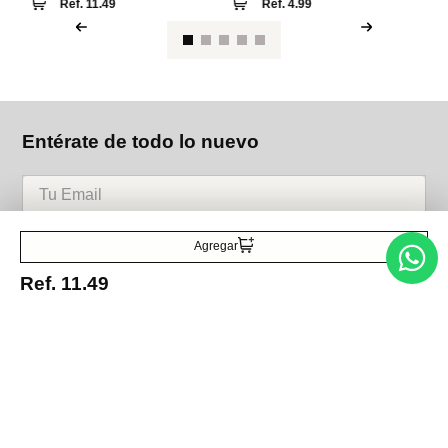
Ref.
11.49
Ref.
4.99
Entérate de todo lo nuevo
Acepto la política de tratamiento de datos personales
Suscribirse
Agregar
Ref.
11.49
Acerca de nosotros
Categorías
Marcas