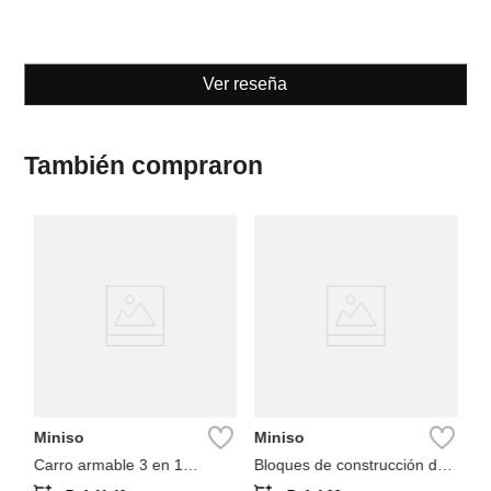
Ver reseña
También compraron
M
e
Bl
cl
Miniso
Miniso
Carro armable 3 en 1
Bloques de construcción de
colección carro de carreras
rosas