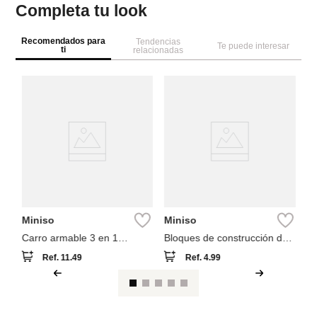
Completa tu look
Recomendados para
Tendencias
Te puede interesar
ti
relacionadas
M
e
Bl
cl
Miniso
Miniso
Carro armable 3 en 1
Bloques de construcción de
colección carro de carreras
rosas
Ref.
11.49
Ref.
4.99