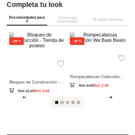
Completa tu look
Recomendados para
Tendencias
Te puede interesar
ti
relacionadas
M
bl
es
Miniso
Miniso
Bloques de Construcción -
Rompecabezas Colección
Tienda de postres
We Bare Bears
Ref.
11.49
Ref.
6.99
Ref.
3.99
Ref.
2.49