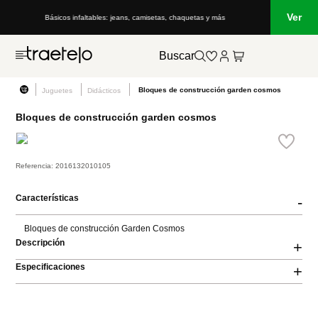
Ver
Básicos infaltables: jeans, camisetas, chaquetas y más
Buscar
Bloques de construcción garden cosmos
Juguetes
Didácticos
Bloques de construcción garden cosmos
Referencia
:
2016132010105
Características
-
Bloques de construcción Garden Cosmos
Descripción
+
Especificaciones
+