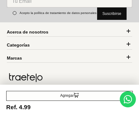
Ref.
11.49
Ref.
6.99
Ref.
3.99
Ref.
2.49
Entérate de todo lo nuevo
Acepto la política de tratamiento de datos personales
Suscribirse
Acerca de nosotros
Agregar
Ref.
4.99
Categorías
Marcas