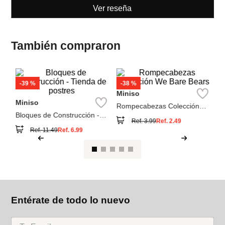
Ver reseña
También compraron
M
bl
es
Miniso
Miniso
Bloques de Construcción -
Rompecabezas Colección
Tienda de postres
We Bare Bears