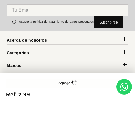
Bloques de construcción de
Bloques de construcción
amor extremo
rosa multiflora
Ref.
4.99
Ref.
23.49
Ref.
13.49
Entérate de todo lo nuevo
Acepto la política de tratamiento de datos personales
Suscribirse
Agregar
Ref.
2.99
Acerca de nosotros
Categorías
Marcas