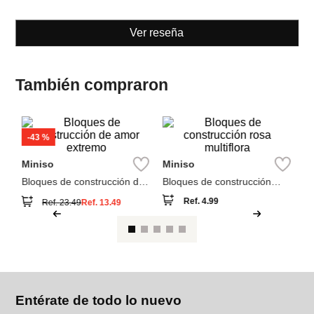
Ver reseña
También compraron
M
Bl
ti
st
Miniso
Miniso