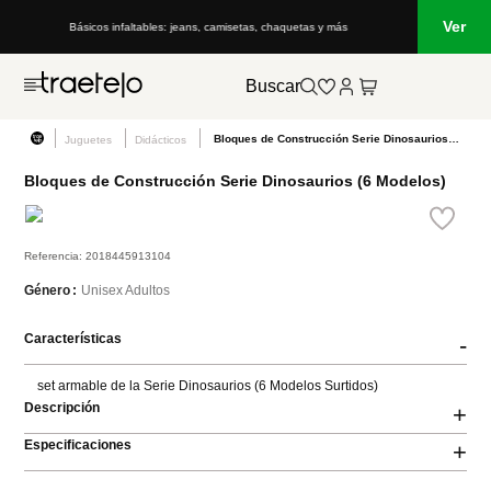
Ver
Básicos infaltables: jeans, camisetas, chaquetas y más
Buscar
Bloques de Construcción Serie Dinosaurios (6 Modelos)
Juguetes
Didácticos
Bloques de Construcción Serie Dinosaurios (6 Modelos)
Referencia
:
2018445913104
Unisex Adultos
Género
Características
-
set armable de la Serie Dinosaurios (6 Modelos Surtidos)
Descripción
+
Especificaciones
+