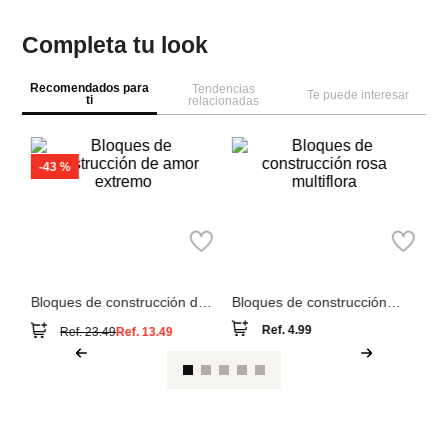
Completa tu look
Recomendados para
Tendencias
Te puede interesar
ti
relacionadas
M
Bl
ti
st
Miniso
Miniso
Bloques de construcción de
Bloques de construcción
amor extremo
rosa multiflora
Ref.
4.99
Ref.
23.49
Ref.
13.49