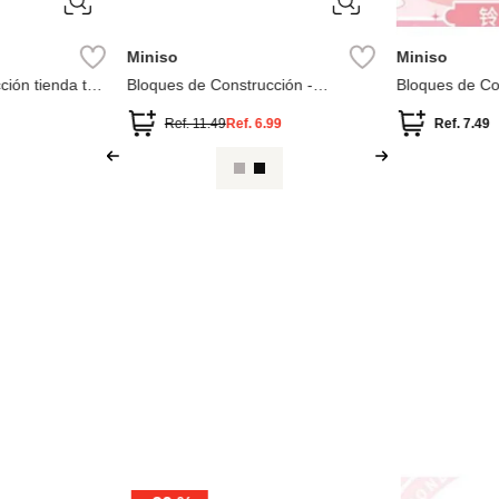
Miniso
Miniso
ión tienda taki
Bloques de Construcción -
Bloques de Con
e
Heladeria
Lirios
Ref.
11.49
Ref.
6.99
Ref.
7.49