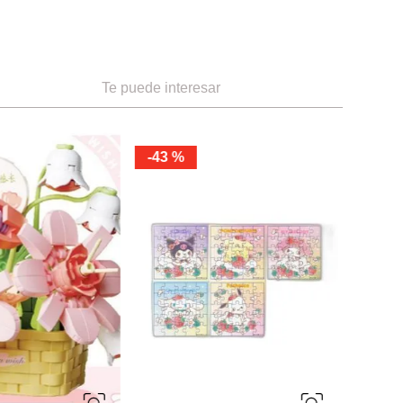
Te puede interesar
-
43 %
-
39 %