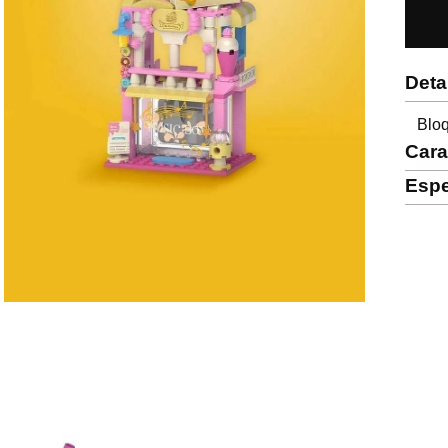
Deta
Bloq
Cara
Espe