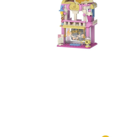
8
.
cartera
9
.
bolso
10
.
miniso