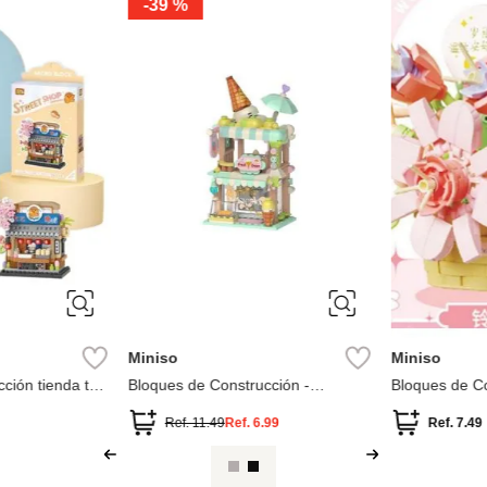
-
39 %
Miniso
Miniso
ión tienda taki
Bloques de Construcción -
Bloques de Con
e
Heladeria
Lirios
Ref.
11.49
Ref.
6.99
Ref.
7.49