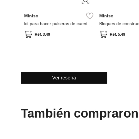
Miniso
Miniso
ulipán
kit para hacer pulseras de cuentas
Bloques de construcc
ón
con forma de fruta sandía
colección streetscap
Ref.
3.49
Ref.
5.49
Ver reseña
También compraron