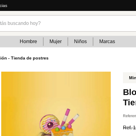
cias
s buscando hoy?
Hombre
Mujer
Niños
Marcas
ión - Tienda de postres
Mi
Bl
Tie
Referen
Ref.
1