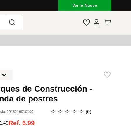
Ver lo Nuevo
niso
oques de Construcción -
nda de postres
☆
☆
☆
☆
☆
(
0
)
cia
:
2018216010100
Ref.
6.99
1.49