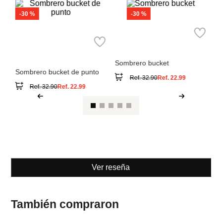
-
30 %
-
30 %
Parfois
M
Parfois
Sombrero bucket
So
Sombrero bucket de punto
Ref.
32.90
Ref.
22.99
Ref.
32.90
Ref.
22.99
Ver reseña
También compraron
-
30 %
-
30 %
Parfois
M
Parfois
Sombrero bucket
So