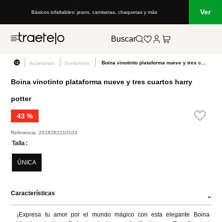
Ver
Básicos infaltables: jeans, camisetas, chaquetas y más
Buscar
Boina vinotinto plataforma nueve y tres cuartos harry potter
Accesorios
Sombreros
Boina vinotinto plataforma nueve y tres cuartos harry
potter
43 %
Referencia
:
2018262210103
Talla
ÚNICA
Características
-
¡Expresa tu amor por el mundo mágico con esta elegante Boina 