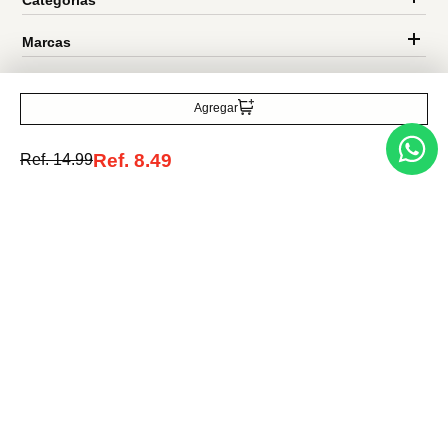
Traetelo, el marketplace de moda en Venezuela para quienes buscan
estilo, calidad y las mejores marcas en un solo lugar.
Agregar
Ref.
8.49
Ref.
14.99
Medios de pago
© 2025 FUTURA ONLINE 24, C.A Todos los derechos reservados.
Tienda Virtual desarrollada por
Tecnología