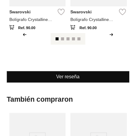
Swarovski
Swarovski
Bolígrafo Crystalline
Bolígrafo Crystalline
Swarovski Azul
Swarovski Blanco
Ref.
90.00
Ref.
90.00
Ver reseña
También compraron
M
La
hu