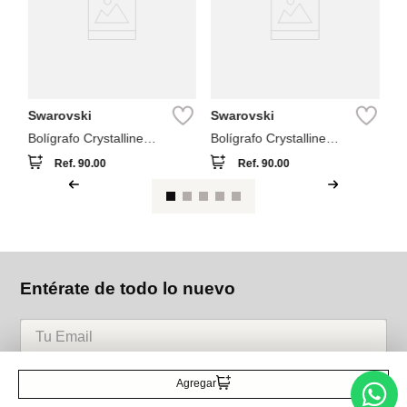
ju
Swarovski
Swarovski
Bolígrafo Crystalline
Bolígrafo Crystalline
Swarovski Azul
Swarovski Blanco
Ref.
90.00
Ref.
90.00
Entérate de todo lo nuevo
Acepto la política de tratamiento de datos personales
Suscribirse
Agregar