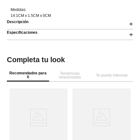
Medidas:

14.1CM x 1.5CM x 0CM
Descripción
+
Especificaciones
+
Completa tu look
Recomendados para
Tendencias
Te puede interesar
ti
relacionadas
M
La
hu
ju