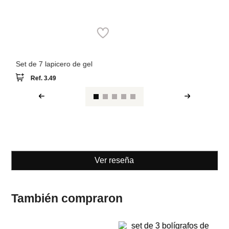
Miniso
Set de 7 lapicero de gel
Ref.
3.49
Ver reseña
También compraron
🎒 Regreso a Clases
🎒 Regreso a Clases
M

Se
co