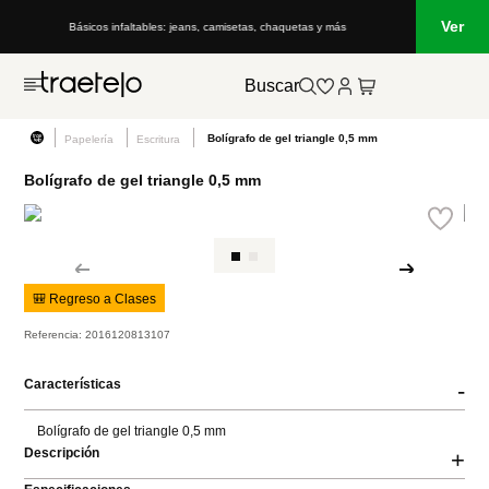
Ver
Básicos infaltables: jeans, camisetas, chaquetas y más
Buscar
Bolígrafo de gel triangle 0,5 mm
Papelería
Escritura
Bolígrafo de gel triangle 0,5 mm
🎒 Regreso a Clases
Referencia
:
2016120813107
Características
-
Bolígrafo de gel triangle 0,5 mm
Descripción
+