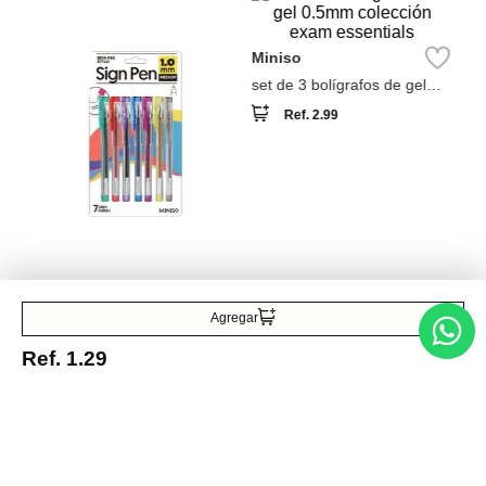
Miniso
set de 3 bolígrafos de gel
0.5mm colección exam
Ref.
2.99
essentials
Miniso
Set de 7 lapicero de gel
Ref.
3.49
Agregar
Ref.
1.29
Entérate de todo lo nuevo