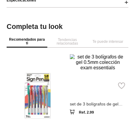
Especificaciones
+
Completa tu look
Recomendados para
Tendencias
Te puede interesar
ti
relacionadas
🎒 Regreso a Clases
🎒 Regreso a Clases
M

Se
co
Miniso
set de 3 bolígrafos de gel
0.5mm colección exam
Ref.
2.99
essentials