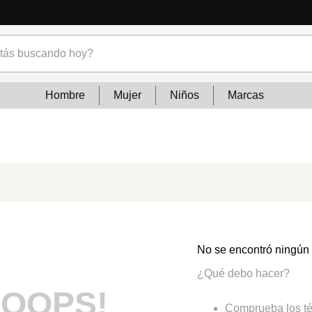
s buscando hoy?
Hombre
Mujer
Niños
Marcas
No se encontró ningún
¿Qué debo hacer?
OOPS!
Comprueba los té