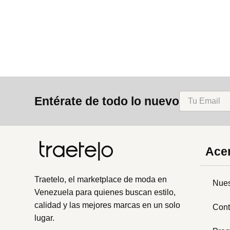
8
.
bolso
9
.
cartera
10
.
bimba lola
Entérate de todo lo nuevo
Acer
Traetelo, el marketplace de moda en
Nues
Venezuela para quienes buscan estilo,
calidad y las mejores marcas en un solo
Cont
lugar.