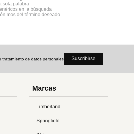
na sola palabra
genéricos en la búsqueda
inónimos del término deseado
Suscribirse
de tratamiento de datos personales
Marcas
Timberland
Springfield