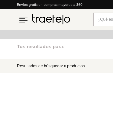
Envíos gratis en compras mayores a $60
¿Qué está
Términos más buscados
Tus resultados para:
1
.
timberland
Resultados de búsqueda:
productos
0
2
.
parfois
3
.
carteras
4
.
aldo
5
.
carteras parfois
6
.
springfield
7
.
mng