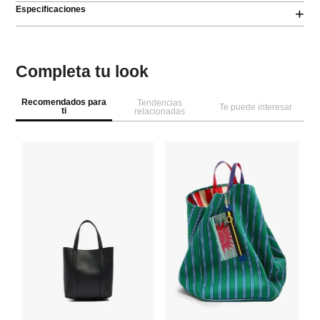
Especificaciones
+
Completa tu look
Recomendados para
Tendencias
Te puede interesar
ti
relacionadas
Pa
Bo
co