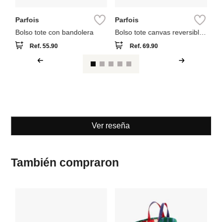
Parfois
Parfois
Bolso tote con bandolera
Bolso tote canvas reversible
a rayas
Ref.
55.90
Ref.
69.90
Ver reseña
También compraron
Pa
Bo
co