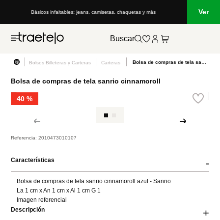
Ver
Básicos infaltables: jeans, camisetas, chaquetas y más
Buscar
Bolsa de compras de tela sanrio cinnamoroll
Bolsos Billeteras y Carteras
Carteras
Bolsa de compras de tela sanrio cinnamoroll
40 %
Referencia
:
2010473010107
Características
-
Bolsa de compras de tela sanrio cinnamoroll azul - Sanrio

La 1 cm x An 1 cm x Al 1 cm G 1

Imagen referencial
Descripción
+