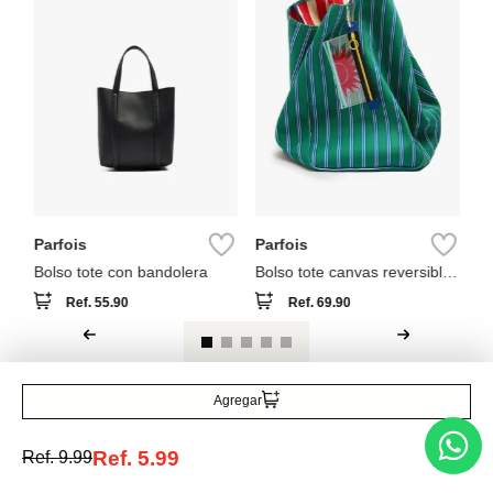
Parfois
Parfois
Bolso tote con bandolera
Bolso tote canvas reversible
a rayas
Ref.
55.90
Ref.
69.90
Agregar
Entérate de todo lo nuevo
Ref.
5.99
Ref.
9.99