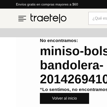
Envíos gratis en compras mayores a $60
¿Qué está
No encontramos:
Términos más buscados
miniso-bol
1
.
timberland
bandolera-
2
.
parfois
3
.
carteras
201426941
4
.
aldo
5
.
carteras parfois
“Lo sentimos, no encontramos
6
.
springfield
Volver al inicio
7
.
mng