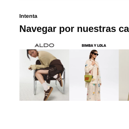
8
.
bolso
Intenta
9
.
cartera
Navegar por nuestras ca
10
.
bimba lola