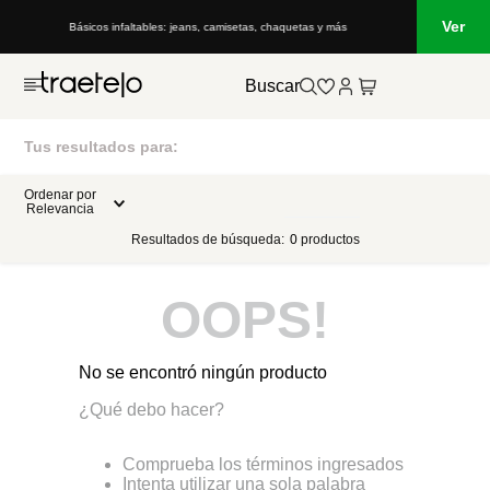
Ver
Básicos infaltables: jeans, camisetas, chaquetas y más
Buscar
Tus resultados para:
Ordenar por
Relevancia
Resultados de búsqueda:
0
productos
OOPS!
No se encontró ningún producto
¿Qué debo hacer?
Comprueba los términos ingresados
Intenta utilizar una sola palabra