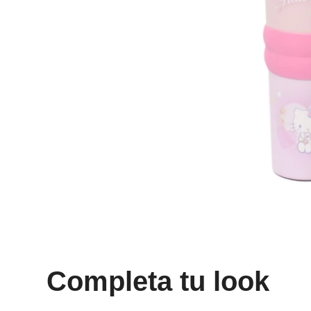
8
.
mng
9
.
bolso
10
.
bimba lola
Completa tu look