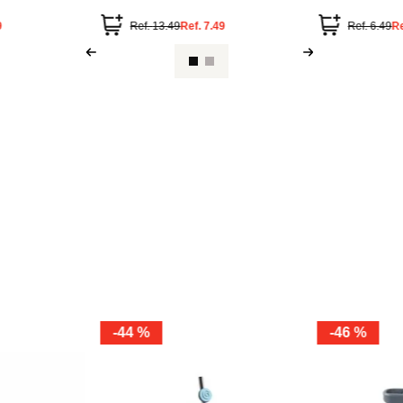
(cinnamoroll)
deportivo colec
800 ml
9
Ref.
13.49
Ref.
7.49
Ref.
6.49
R
-
44 %
-
46 %