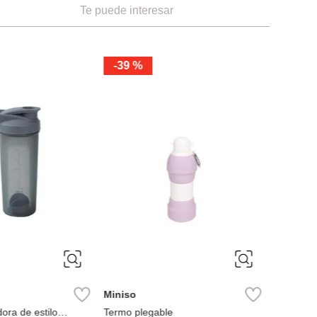
Te puede interesar
-
39 %
Miniso
Vaso con 
Piggy
Ref
Miniso
ora de estilo
Termo plegable