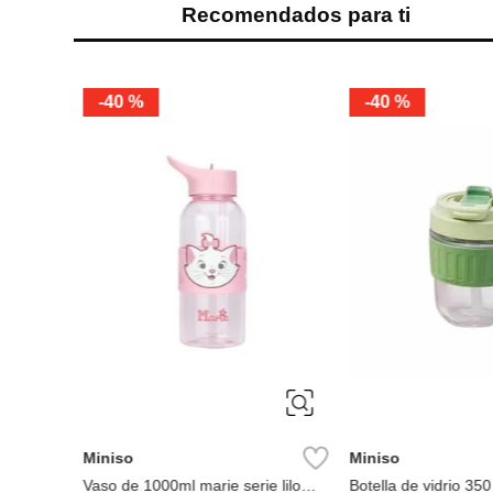
Recomendados para ti
%
-
40 %
-
40 %
Bears
Miniso
Miniso
Vaso de 1000ml marie serie lilo
Botella de vidrio 350