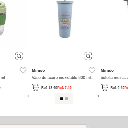
Miniso
Miniso
 ml
Vaso de acero inoxidable 800 ml
botella mezclad
(cinnamoroll)
deportivo colec
800 ml
9
Ref.
13.49
Ref.
7.49
Ref.
6.49
R