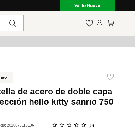
Ver lo Nuevo
niso
ella de acero de doble capa
ección hello kitty sanrio 750
☆
☆
☆
☆
☆
(
0
)
cia
:
2020876110106