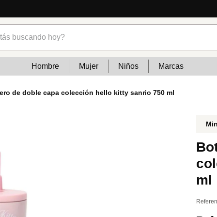
s buscando hoy?
Hombre
Mujer
Niños
Marcas
ero de doble capa colección hello kitty sanrio 750 ml
Mi
Bot
col
ml
Referen