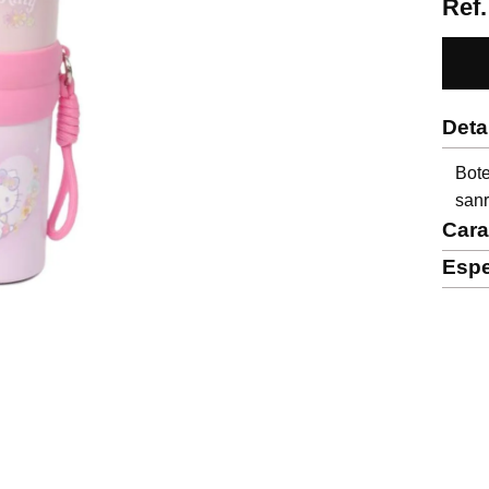
Ref
Deta
Bot
sanr
Cara
Espe