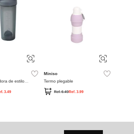
Miniso
ora de estilo
Termo plegable
ción easy life de
ef.
3.49
Ref.
6.49
Ref.
3.99