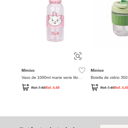
Miniso
Miniso
Vaso de 1000ml marie serie lilo
Botella de vidrio 350
stitch
Ref.
7.49
Ref.
4.49
Ref.
7.49
Ref.
4.4