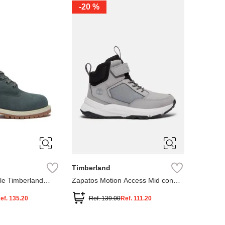
-
20 %
3
12.5
3
2
.5
1.5
1
13
2.5
1.5
13.5
Timberland
le Timberland
Zapatos Motion Access Mid con
cierre de velcro
ef.
135.20
Ref.
139.00
Ref.
111.20