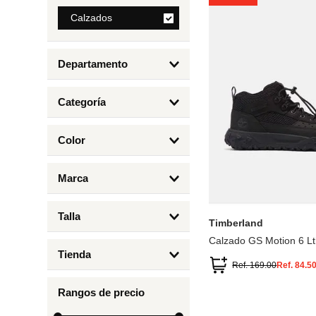
8
.
Calzados
bolso
9
.
cartera
Departamento
10
.
bimba lola
Calzados
Categoría
Botas y Botines
Color
Deportivos Urbanos
Amarillo
5
6.5
7
6
Marca
Arena
4.5
4
Timberland
Azul
Talla
Timberland
Negro
Calzado GS Motion 6 Lt
1
Tienda
1.5
Ref.
169.00
Ref.
84.5
Timberland
12.5
Rangos de precio
13