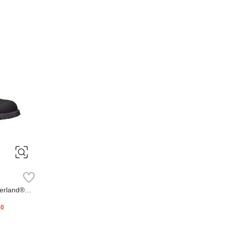
erland®
20