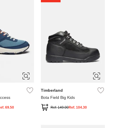
4
5
Timberland
Access
Bota Field Big Kids
ef.
69.50
Ref.
149.00
Ref.
104.30