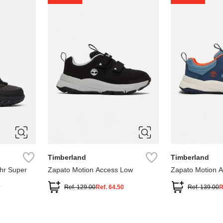
1
1.5
2
2.5
7
Timberland
Timberland
hr Super
Zapato Motion Access Low
Zapato Motion 
0
Ref.
129.00
Ref.
64.50
Ref.
139.00
R