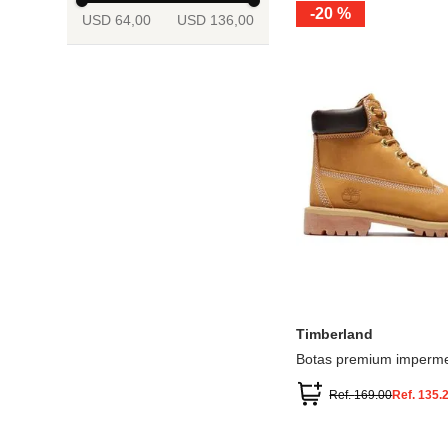
-
20 %
USD 64,00
USD 136,00
13.5
2
2.5
3
3.5
4
Mostrar 6 más
3.5
4
4.5
5
5.5
6
Timberland
Botas premium imperme
inch
Ref.
169.00
Ref.
135.