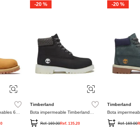
-
20 %
-
20 %
3
2
1
13
1
12.5
2.5
1.5
13.5
2
13
2
12.5
13.5
Timberland
Timberland
ables 6
Bota impermeable Timberland
Bota impermeab
Premium
Premium
20
Ref.
169.00
Ref.
135.20
Ref.
169.00
R