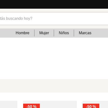
s buscando hoy?
Hombre
Mujer
Niños
Marcas
-
50 %
-
50 %