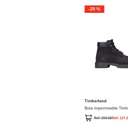
-
20 %
12.5
13.5
1.5
2.5
13
1
2
3
Timberland
Bota impermeable Timb
Premium
Ref.
159.00
Ref.
127.