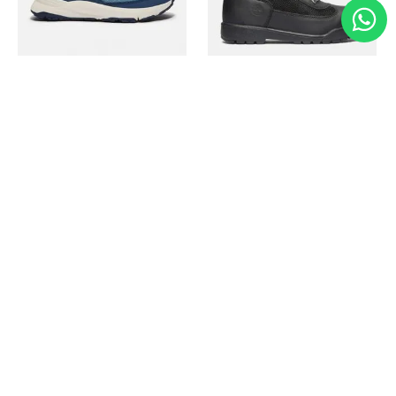
Timberland
Timberland
Zapato Motion Access
Bota Field Big Kids
Ref.
139.00
Ref.
69.50
Ref.
149.00
Ref.
104.30