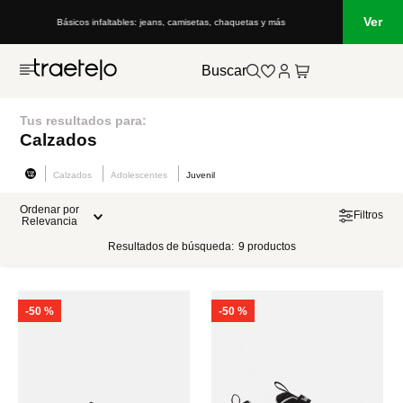
Ver
Básicos infaltables: jeans, camisetas, chaquetas y más
Buscar
Tus resultados para:
Calzados
Calzados
Adolescentes
Juvenil
Ordenar por
Filtros
Relevancia
Resultados de búsqueda:
9
productos
-
50 %
-
50 %