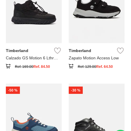
Timberland
Timberland
Calzado GS Motion 6 Lthr
Zapato Motion Access Low
Super
Ref.
169.00
Ref.
84.50
Ref.
129.00
Ref.
64.50
-
50 %
-
30 %