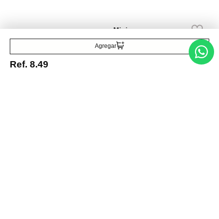
Botella de agua de we bare
bears 600 ml
Ref.
9.99
Ref.
5.99
Agregar
Ref.
8.49
Entérate de todo lo nuevo
Acepto la política de tratamiento de datos personales
Suscribirse
Acerca de nosotros
Categorías
Marcas