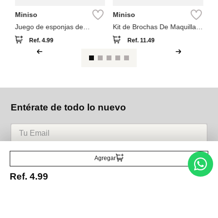
Miniso
Miniso
Juego de esponjas de
Kit de Brochas De Maquillaje
maquillaje
Con estuche (2 modelos)
Ref.
4.99
Ref.
11.49
Entérate de todo lo nuevo
Acepto la política de tratamiento de datos personales
Suscribirse
Agregar
Ref.
4.99
Acerca de nosotros
Categorías