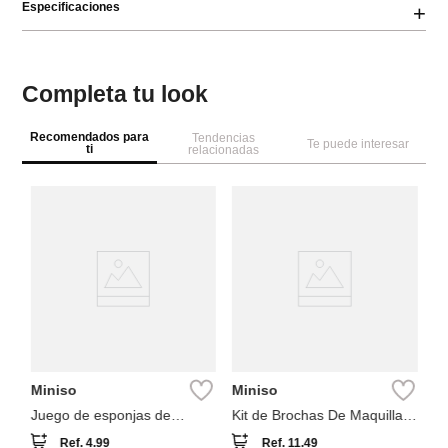
Especificaciones
+
Completa tu look
Recomendados para
Tendencias
Te puede interesar
ti
relacionadas
M
je
or
mú
Miniso
Miniso
Juego de esponjas de
Kit de Brochas De Maquillaje
maquillaje
Con estuche (2 modelos)
Ref.
4.99
Ref.
11.49