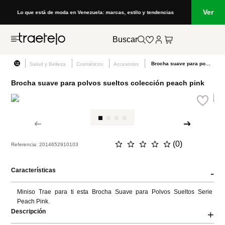
Ver
Lo que está de moda en Venezuela: marcas, estilo y tendencias
Buscar
Brocha suave para polvos sueltos colección peach pink
Salud y Belleza
Cosméticos
Accesorios
Brocha suave para polvos sueltos colección peach pink
☆
☆
☆
☆
☆
(
0
)
Referencia
:
2014652910103
Características
-
Miniso Trae para ti esta Brocha Suave para Polvos Sueltos Serie 
Peach Pink.
Descripción
+