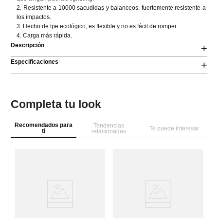
2. Resistente a 10000 sacudidas y balanceos, fuertemente resistente a 
los impactos. 

3. Hecho de tpe ecológico, es flexible y no es fácil de romper. 

4. Carga más rápida.
Descripción
+
Especificaciones
+
Completa tu look
Recomendados para
Tendencias
Te puede interesar
ti
relacionadas
M
n
ca
8 
b