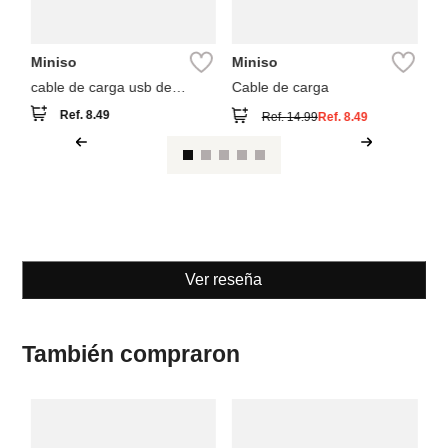
Miniso
Miniso
cable de carga usb de
Cable de carga
silicona colección cooky bt21
Ref.
8.49
Ref.
14.99
Ref.
8.49
baby
Ver reseña
También compraron
M