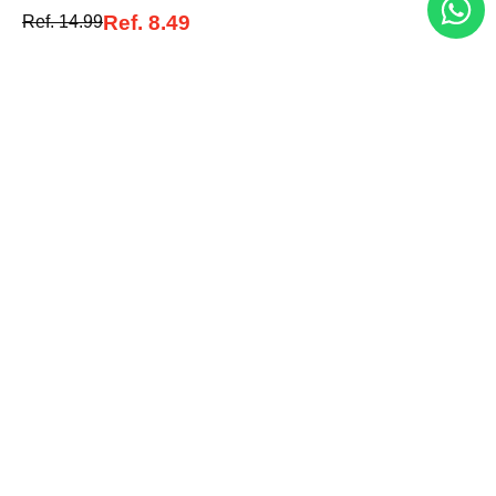
Ref.
8.49
Ref.
14.99
Acerca de nosotros
Categorías
Marcas
Traetelo, el marketplace de moda en Venezuela para quienes buscan
estilo, calidad y las mejores marcas en un solo lugar.
Medios de pago