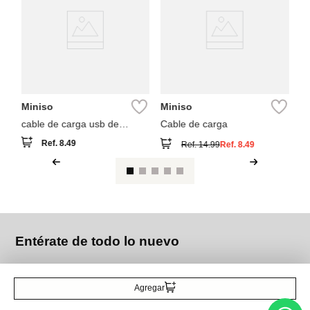
n
ca
8 
b
Miniso
Miniso
cable de carga usb de
Cable de carga
silicona colección cooky bt21
Ref.
8.49
Ref.
14.99
Ref.
8.49
baby
Entérate de todo lo nuevo
Agregar
Acepto la política de tratamiento de datos personales
Suscribirse