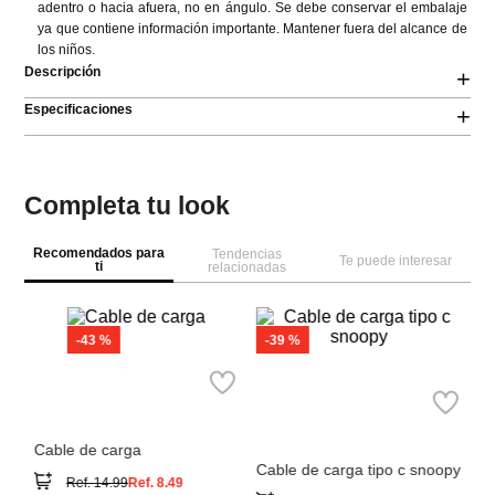
adentro o hacia afuera, no en ángulo. Se debe conservar el embalaje 
ya que contiene información importante. Mantener fuera del alcance de 
los niños.
Descripción
+
Especificaciones
+
Completa tu look
Recomendados para
Tendencias
Te puede interesar
ti
relacionadas
M
n
Ca
Da