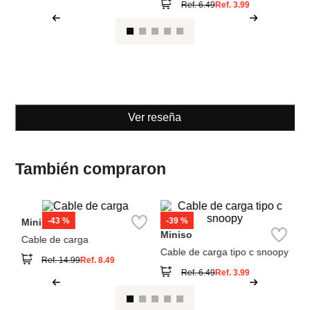
Miniso
Miniso
Cable de carga
Cable de carga tipo c snoopy
Ref.
14.99
Ref.
8.49
Ref.
6.49
Ref.
3.99
Ver reseña
También compraron
M
n
Ca
Da