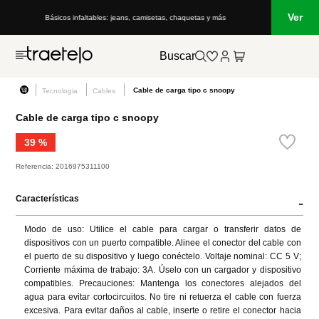
Ver
Básicos infaltables: jeans, camisetas, chaquetas y más
Buscar
Cable de carga tipo c snoopy
Tecnologia
Cables
Cable de carga tipo c snoopy
39 %
Referencia
:
2016975311100
Características
-
Modo de uso: Utilice el cable para cargar o transferir datos de 
dispositivos con un puerto compatible. Alinee el conector del cable con 
el puerto de su dispositivo y luego conéctelo. Voltaje nominal: CC 5 V; 
Corriente máxima de trabajo: 3A. Úselo con un cargador y dispositivo 
compatibles. Precauciones: Mantenga los conectores alejados del 
agua para evitar cortocircuitos. No tire ni retuerza el cable con fuerza 
excesiva. Para evitar daños al cable, inserte o retire el conector hacia 