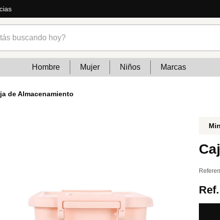
ucho más
s buscando hoy?
Hombre
Mujer
Niños
Marcas
ja de Almacenamiento
Mi
Ca
Referen
Ref