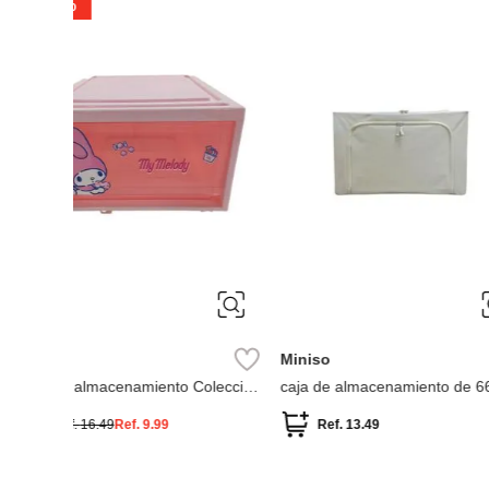
Miniso
Miniso
Caja organizadora multifuncional
Organizador carrito
Ref.
5.49
Ref.
5.49