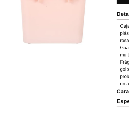
Deta
Caj
plás
rosa
Guar
mul
Frág
gol
prol
un a
Cara
Espe