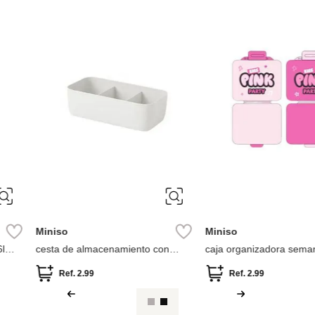
Miniso
Miniso
 de compras
Cesta organizadora
Cesta de Alma
Ref.
4.99
Ref.
5.49