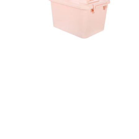
8
.
bolso
9
.
cartera
10
.
bimba lola