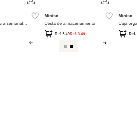
Miniso
Miniso
 de compras
Cesta organizadora
Cesta de Alma
Ref.
4.99
Ref.
5.49