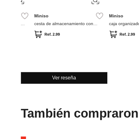
Miniso
Miniso
Caja organizadora multifuncional
Organizador carrito
Ref.
5.49
Ref.
5.49
Ver reseña
También compraron