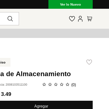
Ver lo Nuevo
niso
ja de Almacenamiento
☆
☆
☆
☆
☆
(
0
)
cia
:
2008103511100
.
3.49
Agregar