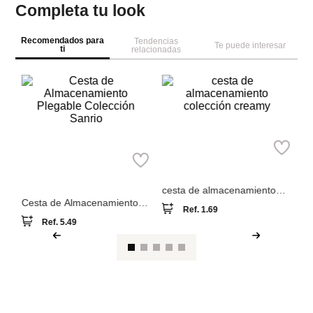
Completa tu look
Recomendados para
Tendencias
Te puede interesar
ti
relacionadas
M
or
Miniso
io
mú
Miniso
cesta de almacenamiento
colección creamy
Cesta de Almacenamiento
Ref.
1.69
Plegable Colección Sanrio
Ref.
5.49
Ver reseña