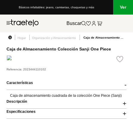
Ver
Básicos infaltables: jeans, camisetas, chaquetas y más
Buscar
Caja de Almacenamiento Colección Sanji One Piece
Hogar
Organización y Almacenamiento
Caja de Almacenamiento Colección Sanji One Piece
Referencia
:
2023444110102
Características
-
Caja de almacenamiento cuadrada de la colección One Piece (Sanji)
Descripción
+
Especificaciones
+