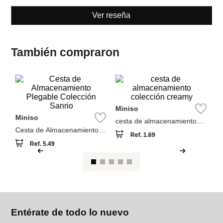
También compraron
M
or
Miniso
io
mú
Miniso
cesta de almacenamiento
colección creamy
Cesta de Almacenamiento
Ref.
1.69
Plegable Colección Sanrio
Ref.
5.49
Entérate de todo lo nuevo
Acepto la política de tratamiento de datos personales
Suscribirse