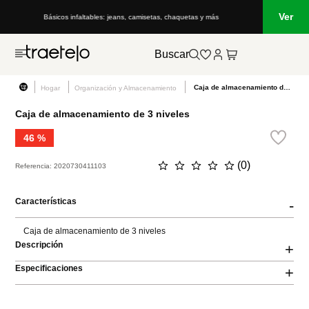
Ver
Básicos infaltables: jeans, camisetas, chaquetas y más
Buscar
Caja de almacenamiento de 3 niveles
Hogar
Organización y Almacenamiento
Caja de almacenamiento de 3 niveles
46 %
☆
☆
☆
☆
☆
(
0
)
Referencia
:
2020730411103
Características
-
Caja de almacenamiento de 3 niveles
Descripción
+
Especificaciones
+