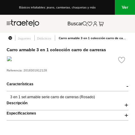
Ver
Básicos infaltables: jeans, camisetas, chaquetas y más
Buscar
Carro armable 3 en 1 colección carro de carreras
Juguetes
Didácticos
Carro armable 3 en 1 colección carro de carreras
Referencia
:
2018301912128
Características
-
3 en 1 set armable serie carro de carreras (Rosado)
Descripción
+
Especificaciones
+