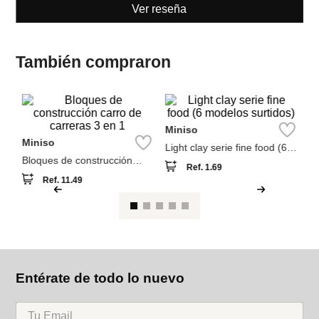
Ver reseña
También compraron
M
R
io
de
Ju
Miniso
Miniso
Bloques de construcción
Light clay serie fine food (6
carro de carreras 3 en 1
modelos surtidos)