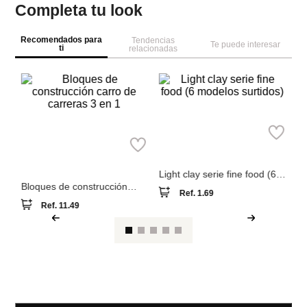
Completa tu look
Recomendados para
Tendencias
Te puede interesar
ti
relacionadas
M
R
io
de
Ju
Miniso
Miniso
Bloques de construcción
Light clay serie fine food (6
carro de carreras 3 en 1
modelos surtidos)
Ref.
11.49
Ref.
1.69