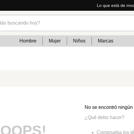
dencias
s buscando hoy?
Hombre
Mujer
Niños
Marcas
No se encontró ningún
¿Qué debo hacer?
OOPS!
Comprueba los té