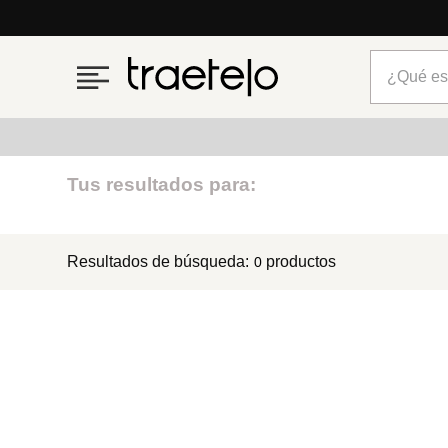
Lo que está de moda en Venezuela: marcas, estilo y ten
¿Qué está
Términos más buscados
Tus resultados para:
1
.
timberland
Resultados de búsqueda:
productos
0
2
.
parfois
3
.
carteras
4
.
aldo
5
.
carteras parfois
6
.
springfield
7
.
mng