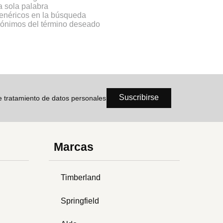
na sola palabra
genéricos en la búsqueda
inónimos del término deseado
Suscribirse
de tratamiento de datos personales
Marcas
Timberland
Springfield