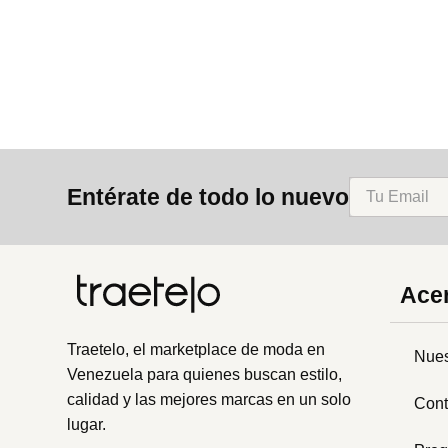
8
.
bolso
9
.
cartera
10
.
bimba lola
Entérate de todo lo nuevo
Acer
Traetelo, el marketplace de moda en
Nues
Venezuela para quienes buscan estilo,
calidad y las mejores marcas en un solo
Cont
lugar.