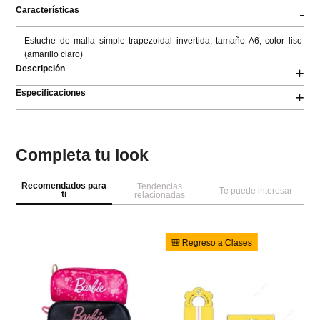
Características
-
Estuche de malla simple trapezoidal invertida, tamaño A6, color liso 
(amarillo claro)
Descripción
+
Especificaciones
+
Completa tu look
Recomendados para
Tendencias
Te puede interesar
ti
relacionadas
-
33 %
🎒 Regreso a Clases
M

Ba
ál