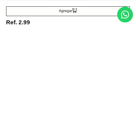
Agregar
Ref.
2.99
Entérate de todo lo nuevo
Acepto la política de tratamiento de datos personales
Suscribirse
Acerca de nosotros
Categorías
Marcas
Traetelo, el marketplace de moda en Venezuela para quienes buscan