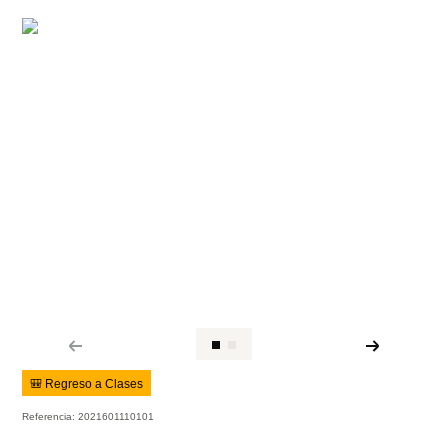
🎒 Regreso a Clases
Referencia
:
2021601110101