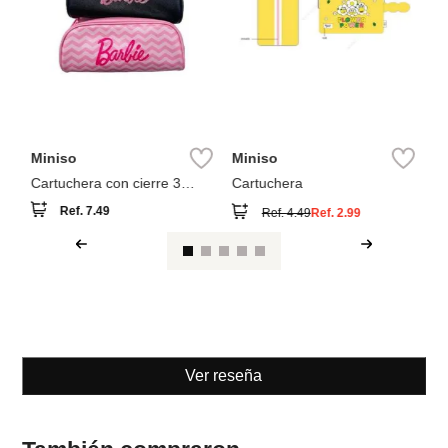
Miniso
Miniso
Cartuchera con cierre 3
Cartuchera
modelos surtidos 20cm serie
Ref.
7.49
Ref.
4.49
Ref.
2.99
barbie - barbie
Ver reseña