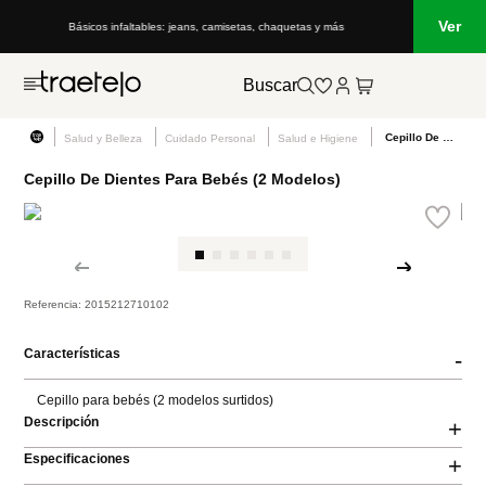
Ver
Básicos infaltables: jeans, camisetas, chaquetas y más
Buscar
Cepillo De Dientes Para Bebés (2 Modelos)
Salud y Belleza
Cuidado Personal
Salud e Higiene
Cepillo De Dientes Para Bebés (2 Modelos)
Referencia
:
2015212710102
Características
-
Cepillo para bebés (2 modelos surtidos)
Descripción
+
Especificaciones
+