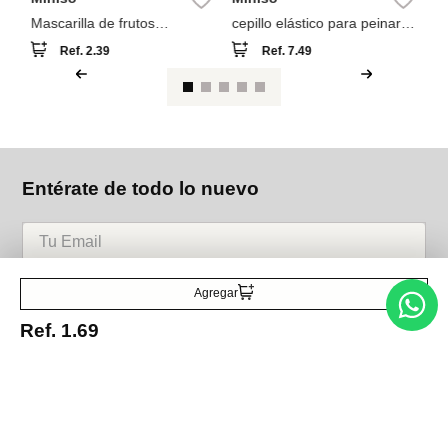
Mascarilla de frutos
cepillo elástico para peinar
colección tsum (cereza)
galax moonlight
Ref.
2.39
Ref.
7.49
Entérate de todo lo nuevo
Acepto la política de tratamiento de datos personales
Suscribirse
Agregar
Ref.
1.69
Acerca de nosotros
Categorías
Marcas