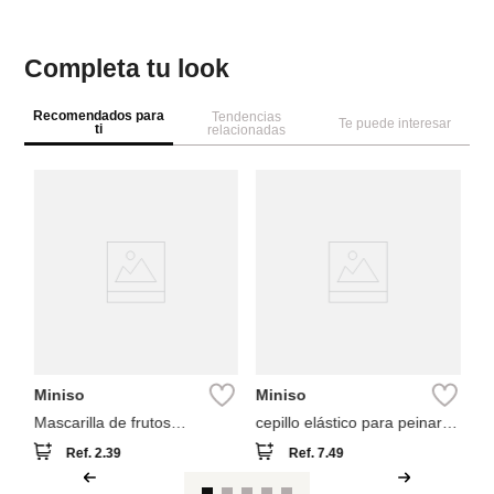
Completa tu look
Recomendados para
Tendencias
Te puede interesar
ti
relacionadas
M
Pa
W
Miniso
Miniso
Mascarilla de frutos
cepillo elástico para peinar
colección tsum (cereza)
galax moonlight
Ref.
2.39
Ref.
7.49